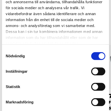
och annonserna till användarna, tillhandahålla funktioner
LÄS MER
för sociala medier och analysera vår trafik. Vi
vidarebefordrar även sådana identifierare och annan
information från din enhet till de sociala medier och
Andra kunder köpte också
annons- och analysföretag som vi samarbetar med.
Dessa kan i sin tur kombinera informationen med annan
information som du har tillhandahållit eller som de har
samlat in när du har använt deras tjänster.
Samtyckesval
Nödvändig
Inställningar
Statistik
26
42
90
90
Mutter M16,
Mutter M16,
F
Marknadsföring
elförzinkad, 5 st.
varmförzinkad, 5 st.
5