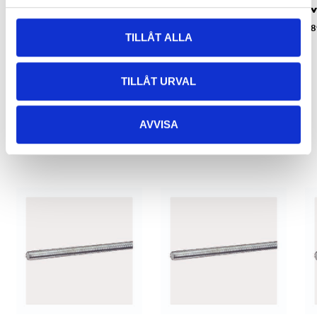
v
89-415
89-275
8
TILLÅT ALLA
TILLÅT URVAL
AVVISA
Relaterade produkter