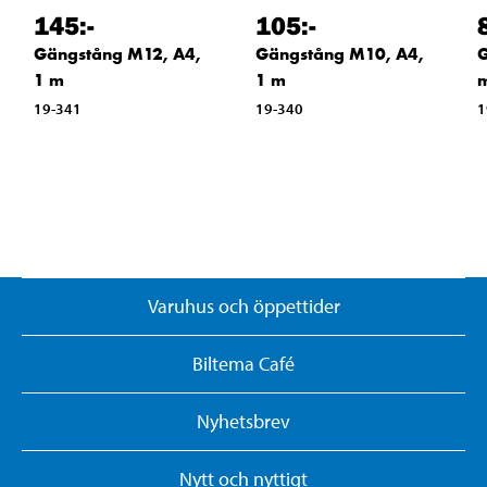
145
:-
105
:-
Gängstång M12, A4,
Gängstång M10, A4,
G
1 m
1 m
19-341
19-340
1
Varuhus och öppettider
Biltema Café
Nyhetsbrev
Nytt och nyttigt