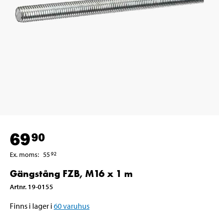
69
90
Ex. moms
:
55
92
Gängstång FZB, M16 x 1 m
Artnr
.
19-0155
Finns i lager i
60
varuhus