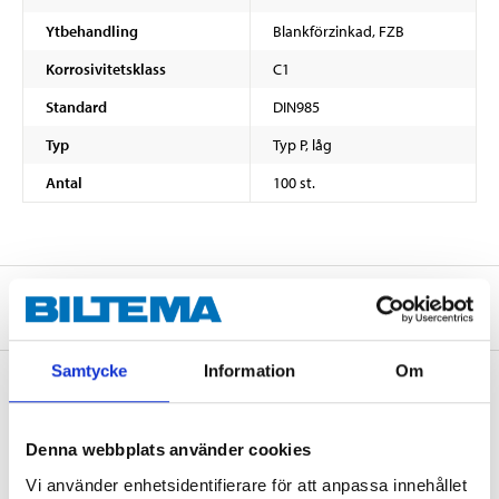
Ytbehandling
Blankförzinkad, FZB
Korrosivitetsklass
C1
Standard
DIN985
Typ
Typ P, låg
Antal
100 st.
Om tillverkaren
Samtycke
Information
Om
Köp & Hämta
Denna webbplats använder cookies
Köp & Hämta i ditt varuhus inom 2 timmar! För mer information om
Vi använder enhetsidentifierare för att anpassa innehållet
tjänsten och våra villkor.