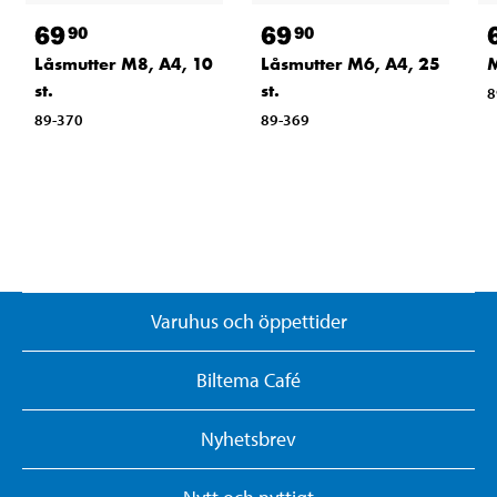
69
69
90
90
M
Låsmutter M8, A4, 10
Låsmutter M6, A4, 25
st.
st.
8
89-370
89-369
Varuhus och öppettider
Biltema Café
Nyhetsbrev