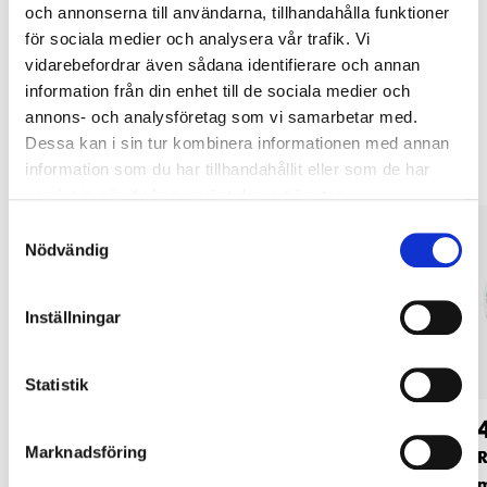
och annonserna till användarna, tillhandahålla funktioner
LÄS MER
för sociala medier och analysera vår trafik. Vi
vidarebefordrar även sådana identifierare och annan
information från din enhet till de sociala medier och
Andra kunder köpte också
annons- och analysföretag som vi samarbetar med.
Dessa kan i sin tur kombinera informationen med annan
information som du har tillhandahållit eller som de har
samlat in när du har använt deras tjänster.
Samtyckesval
Nödvändig
Inställningar
Statistik
42
74
90
90
Marknadsföring
Vagnsbult M6 x 30,
Låsmutter M8,
R
fzb, 25 st.
elförzinkad, 100 st.
m