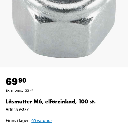
69
90
Ex. moms
:
55
92
Låsmutter M6, elförzinkad, 100 st.
Artnr
.
89-377
Finns i lager i
65
varuhus