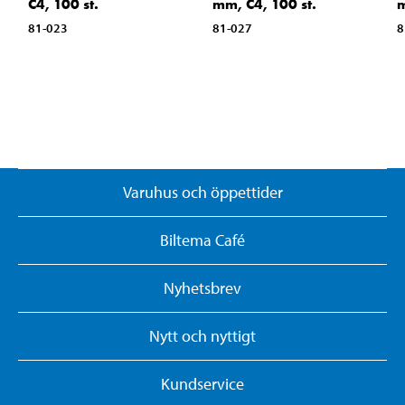
C4, 100 st.
mm, C4, 100 st.
m
81-023
81-027
8
Varuhus och öppettider
Biltema Café
Nyhetsbrev
Nytt och nyttigt
Kundservice