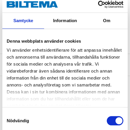
Diameter
5 mm
Längd
90 mm
Samtycke
Information
Om
Spets
Type 17, självborrande
Antal
100 st.
Denna webbplats använder cookies
Vi använder enhetsidentifierare för att anpassa innehållet
och annonserna till användarna, tillhandahålla funktioner
Om tillverkaren
för sociala medier och analysera vår trafik. Vi
vidarebefordrar även sådana identifierare och annan
information från din enhet till de sociala medier och
annons- och analysföretag som vi samarbetar med.
Dessa kan i sin tur kombinera informationen med annan
Köp & Hämta
information som du har tillhandahållit eller som de har
samlat in när du har använt deras tjänster.
Köp & Hämta i ditt varuhus inom 2 timmar! För mer information om
tjänsten och våra villkor.
Samtyckesval
Nödvändig
LÄS MER