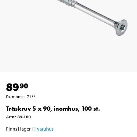
89
90
Ex. moms
:
71
92
Träskruv 5 x 90, inomhus, 100 st.
Artnr
.
89-180
Finns i lager i
1
varuhus