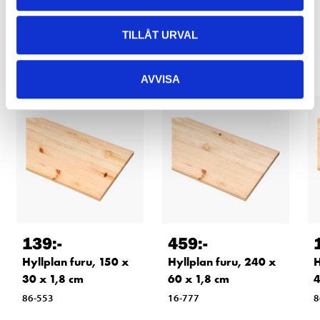
Relaterade produkter
TILLÅT URVAL
AVVISA
139
:-
459
:-
Hyllplan furu, 150 x
Hyllplan furu, 240 x
H
30 x 1,8 cm
60 x 1,8 cm
4
86-553
16-777
8