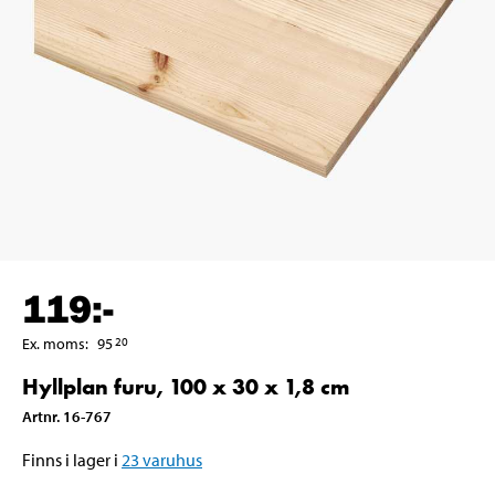
119
:-
Ex. moms
:
95
20
Hyllplan furu, 100 x 30 x 1,8 cm
Artnr
.
16-767
Finns i lager i
23
varuhus