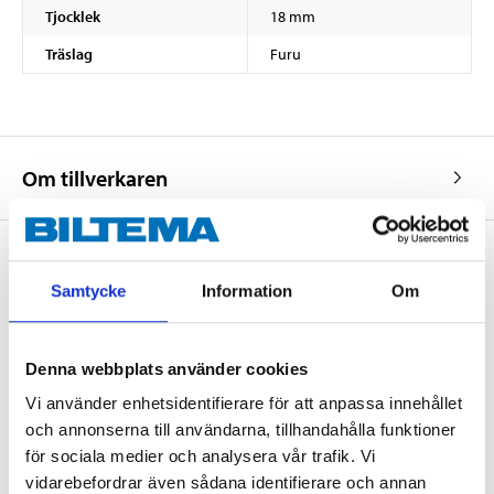
Tjocklek
18 mm
Träslag
Furu
Om tillverkaren
Samtycke
Information
Om
Köp & Hämta
Köp & Hämta i ditt varuhus inom 2 timmar! För mer information om
tjänsten och våra villkor.
Denna webbplats använder cookies
LÄS MER
Vi använder enhetsidentifierare för att anpassa innehållet
och annonserna till användarna, tillhandahålla funktioner
för sociala medier och analysera vår trafik. Vi
Andra kunder köpte också
vidarebefordrar även sådana identifierare och annan