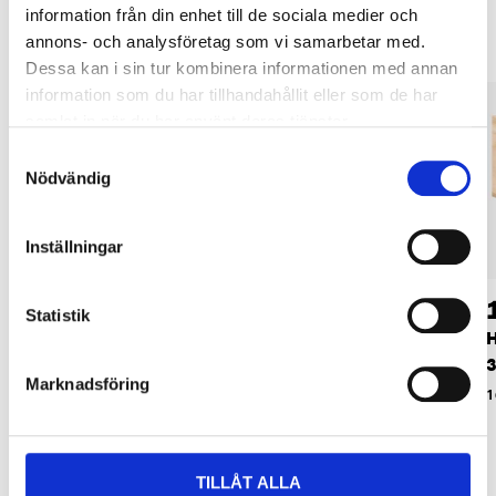
information från din enhet till de sociala medier och
annons- och analysföretag som vi samarbetar med.
Dessa kan i sin tur kombinera informationen med annan
information som du har tillhandahållit eller som de har
samlat in när du har använt deras tjänster.
Samtyckesval
Nödvändig
Inställningar
129
:-
46
90
Statistik
Hyllplan furu, 100 x
Konsol, 250 x 300
H
40 x 1,8 cm
mm
3
Marknadsföring
16-755
20-0880
1
TILLÅT ALLA