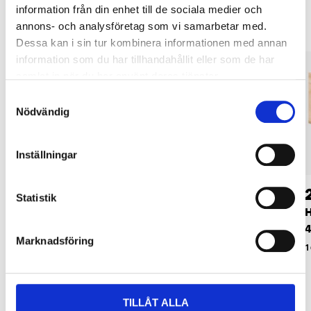
information från din enhet till de sociala medier och
annons- och analysföretag som vi samarbetar med.
Dessa kan i sin tur kombinera informationen med annan
information som du har tillhandahållit eller som de har
samlat in när du har använt deras tjänster.
Samtyckesval
Nödvändig
Inställningar
189
:-
29
90
Statistik
Hyllplan furu, 150 x
Konsol, 370 mm
H
40 x 1,8 cm
4
87-543
Marknadsföring
16-754
1
TILLÅT ALLA