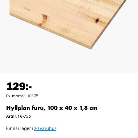
129
:-
Ex. moms
:
103
20
Hyllplan furu, 100 x 40 x 1,8 cm
Artnr
.
16-755
Finns i lager i
20
varuhus