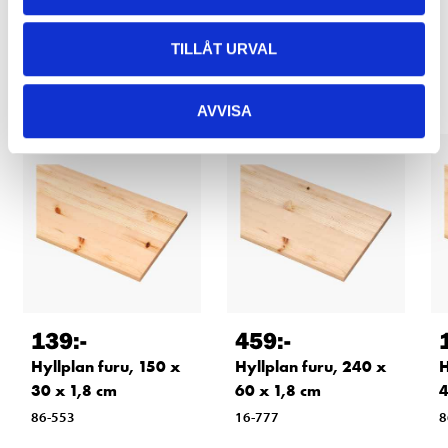
Relaterade produkter
TILLÅT URVAL
AVVISA
139
:-
459
:-
Hyllplan furu, 150 x
Hyllplan furu, 240 x
H
30 x 1,8 cm
60 x 1,8 cm
4
86-553
16-777
8