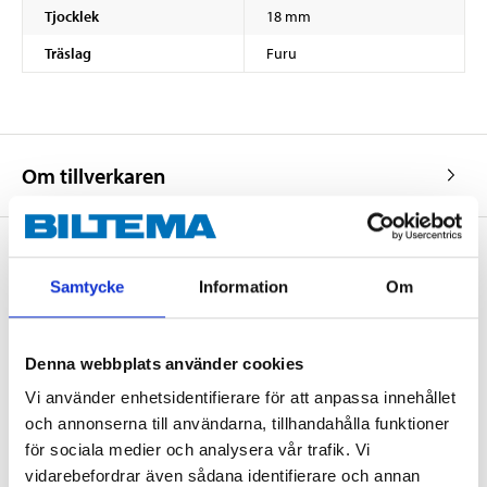
Tjocklek
18 mm
Träslag
Furu
Om tillverkaren
Samtycke
Information
Om
Köp & Hämta
Köp & Hämta i ditt varuhus inom 2 timmar! För mer information om
tjänsten och våra villkor.
Denna webbplats använder cookies
LÄS MER
Vi använder enhetsidentifierare för att anpassa innehållet
och annonserna till användarna, tillhandahålla funktioner
för sociala medier och analysera vår trafik. Vi
Andra kunder köpte också
vidarebefordrar även sådana identifierare och annan