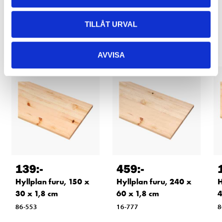
Relaterade produkter
TILLÅT URVAL
AVVISA
139
:-
459
:-
Hyllplan furu, 150 x
Hyllplan furu, 240 x
H
30 x 1,8 cm
60 x 1,8 cm
4
86-553
16-777
8