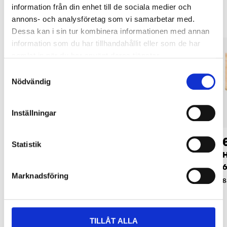
information från din enhet till de sociala medier och
annons- och analysföretag som vi samarbetar med.
Dessa kan i sin tur kombinera informationen med annan
information som du har tillhandahållit eller som de har
samlat in när du har använt deras tjänster.
Samtyckesval
Nödvändig
Inställningar
599
:-
429
:-
Statistik
Hyllplan furu, 210 x
Hyllplan furu, 210 x
H
60 x 2,7 cm
40 x 2,7 cm
6
Marknadsföring
16-751
16-653
8
TILLÅT ALLA