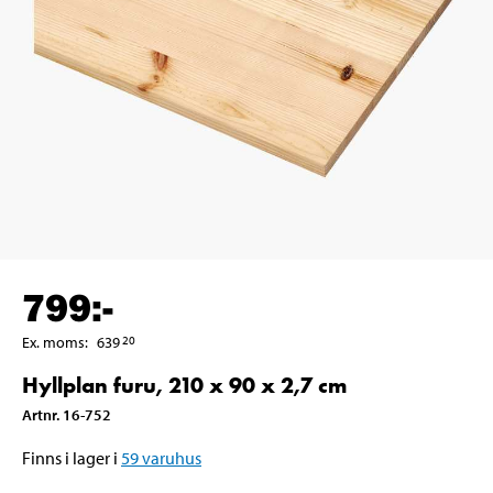
799
:-
Ex. moms
:
639
20
Hyllplan furu, 210 x 90 x 2,7 cm
Artnr
.
16-752
Finns i lager i
59
varuhus