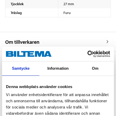
Tjocklek
27 mm
Träslag
Furu
Om tillverkaren
Samtycke
Information
Om
Köp & Hämta
Köp & Hämta i ditt varuhus inom 2 timmar! För mer information om
tjänsten och våra villkor.
Denna webbplats använder cookies
LÄS MER
Vi använder enhetsidentifierare för att anpassa innehållet
och annonserna till användarna, tillhandahålla funktioner
för sociala medier och analysera vår trafik. Vi
Andra kunder köpte också
vidarebefordrar även sådana identifierare och annan