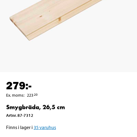
279
:-
Ex. moms
:
223
20
Smygbräda, 26,5 cm
Artnr
.
87-7312
Finns i lager i
35
varuhus