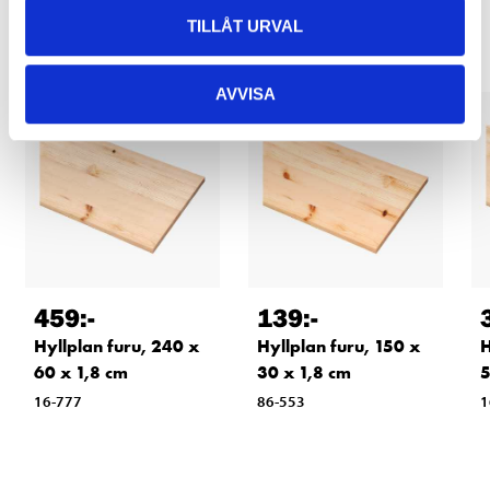
Relaterade produkter
TILLÅT URVAL
AVVISA
459
:-
139
:-
Hyllplan furu, 240 x
Hyllplan furu, 150 x
H
60 x 1,8 cm
30 x 1,8 cm
5
16-777
86-553
1