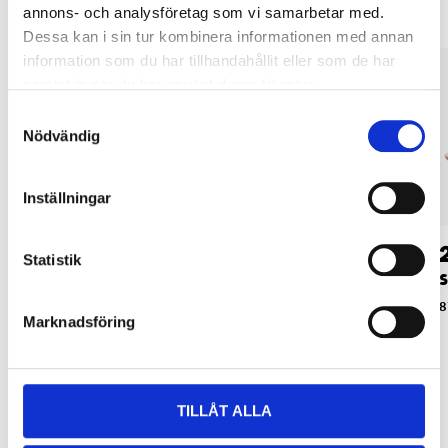
annons- och analysföretag som vi samarbetar med.
Dessa kan i sin tur kombinera informationen med annan
information som du har tillhandahållit eller som de har
samlat in när du har använt deras tjänster.
Samtyckesval
Nödvändig
Inställningar
179
:-
229
:-
Statistik
Smygbräda, 17 cm
Smygbräda, 22 cm
S
87-7310
87-7311
8
Marknadsföring
TILLÅT ALLA