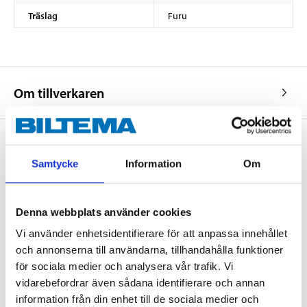
Träslag
Furu
Om tillverkaren
Samtycke
Information
Om
Köp & Hämta
Köp & Hämta i ditt varuhus inom 2 timmar! För mer information om
tjänsten och våra villkor.
Denna webbplats använder cookies
LÄS MER
Vi använder enhetsidentifierare för att anpassa innehållet
och annonserna till användarna, tillhandahålla funktioner
för sociala medier och analysera vår trafik. Vi
Andra kunder köpte också
vidarebefordrar även sådana identifierare och annan
information från din enhet till de sociala medier och