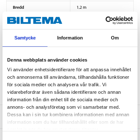
Bredd
1,2 m
Tjocklek
2 mm
Mekaniska egenskaper
Samtycke
Information
Om
Bullerdämpning
19 dB
Brandklass
E (DIN EN 13501-1)
Denna webbplats använder cookies
Densitet
25 +/-5 kg/m³
Vi använder enhetsidentifierare för att anpassa innehållet
Omgivningstemperatur
-40 °C – +80 °C
och annonserna till användarna, tillhandahålla funktioner
Värmeledningsförmåga
0,04 W/mK
för sociala medier och analysera vår trafik. Vi
vidarebefordrar även sådana identifierare och annan
information från din enhet till de sociala medier och
annons- och analysföretag som vi samarbetar med.
Dessa kan i sin tur kombinera informationen med annan
Om tillverkaren
information som du har tillhandahållit eller som de har
samlat in när du har använt deras tjänster.
Samtyckesval