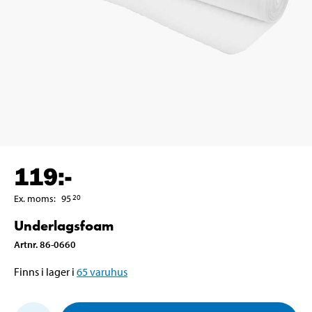
119
:-
Ex. moms
:
95
20
Underlagsfoam
Artnr
.
86-0660
Finns i lager i
65
varuhus