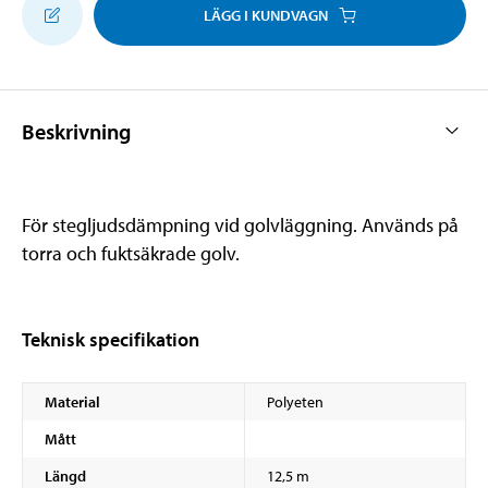
LÄGG I KUNDVAGN
Beskrivning
För stegljudsdämpning vid golvläggning. Används på
torra och fuktsäkrade golv.
Teknisk specifikation
Material
Polyeten
Mått
Längd
12,5 m