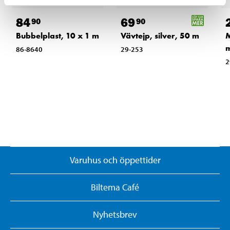
84
69
90
90
Bubbelplast, 10 x 1 m
Vävtejp, silver, 50 m
M
86-8640
29-253
2
Varuhus och öppettider
Biltema Café
Nyhetsbrev