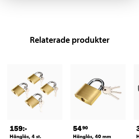
Relaterade produkter
159
:-
54
90
Hänglås, 4 st.
Hänglås, 40 mm
H