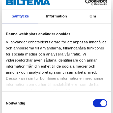
Dimension
12,7 mm (bygel)
Antal
3 st.
Samtycke
Information
Om
Antal nycklar
5 st.
Denna webbplats använder cookies
Vi använder enhetsidentifierare för att anpassa innehållet
och annonserna till användarna, tillhandahålla funktioner
Om tillverkaren
för sociala medier och analysera vår trafik. Vi
vidarebefordrar även sådana identifierare och annan
information från din enhet till de sociala medier och
annons- och analysföretag som vi samarbetar med.
Köp & Hämta
Dessa kan i sin tur kombinera informationen med annan
information som du har tillhandahållit eller som de har
Köp & Hämta i ditt varuhus inom 2 timmar! För mer information om
samlat in när du har använt deras tjänster.
tjänsten och våra villkor.
Samtyckesval
LÄS MER
Nödvändig