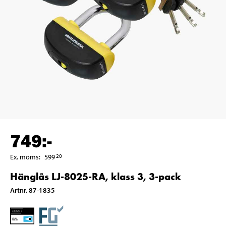
749
:-
Ex. moms
:
599
20
Hänglås LJ-8025-RA, klass 3, 3-pack
Artnr
.
87-1835