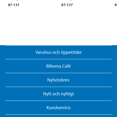
87-131
87-127
8
Varuhus och öppettider
Biltema Café
Nyhetsbrev
Nytt och nyttigt
Kundservice