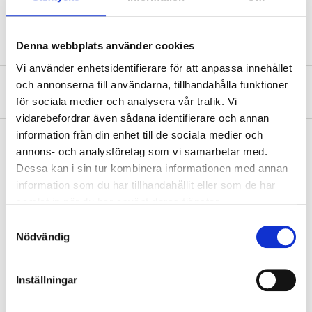
Bredd
30 mm (låshus)
Denna webbplats använder cookies
Vi använder enhetsidentifierare för att anpassa innehållet
och annonserna till användarna, tillhandahålla funktioner
Om tillverkaren
för sociala medier och analysera vår trafik. Vi
vidarebefordrar även sådana identifierare och annan
information från din enhet till de sociala medier och
annons- och analysföretag som vi samarbetar med.
Dessa kan i sin tur kombinera informationen med annan
Köp & Hämta
information som du har tillhandahållit eller som de har
Köp & Hämta i ditt varuhus inom 2 timmar! För mer information om
samlat in när du har använt deras tjänster.
tjänsten och våra villkor.
Samtyckesval
LÄS MER
Nödvändig
Inställningar
Andra kunder köpte också