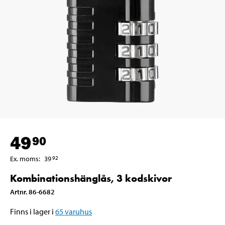
49
90
Ex. moms
:
39
92
Kombinationshänglås, 3 kodskivor
Artnr
.
86-6682
Finns i lager i
65
varuhus