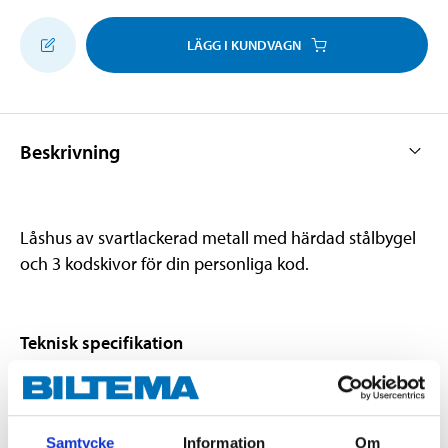
LÄGG I KUNDVAGN
Beskrivning
Låshus av svartlackerad metall med härdad stålbygel
och 3 kodskivor för din personliga kod.
Teknisk specifikation
Diameter
3,5 mm (bygel)
Invändigt mått
13 x 23 mm (bygel)
Samtycke
Information
Om