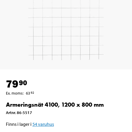
79
90
Ex. moms
:
63
92
Armeringsnät 4100, 1200 x 800 mm
Artnr
.
86-5517
Finns i lager i
54
varuhus