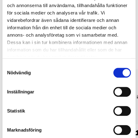
Köp & Hämta i ditt varuhus inom 2 timmar! För mer information om
och annonserna till användarna, tillhandahålla funktioner
tjänsten och våra villkor.
för sociala medier och analysera vår trafik. Vi
LÄS MER
vidarebefordrar även sådana identifierare och annan
information från din enhet till de sociala medier och
annons- och analysföretag som vi samarbetar med.
Andra kunder köpte också
Dessa kan i sin tur kombinera informationen med annan
information som du har tillhandahållit eller som de har
samlat in när du har använt deras tjänster.
Samtyckesval
Nödvändig
Inställningar
Statistik
Marknadsföring
59
59
90
90