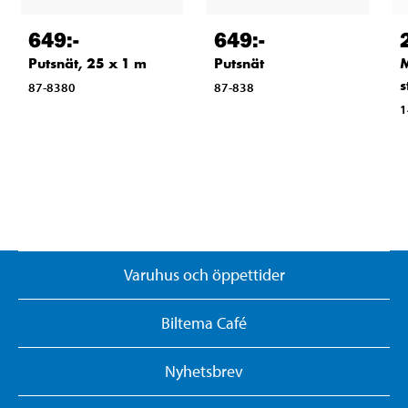
649
:-
649
:-
Putsnät, 25 x 1 m
Putsnät
M
s
87-8380
87-838
1
Varuhus och öppettider
Biltema Café
Nyhetsbrev