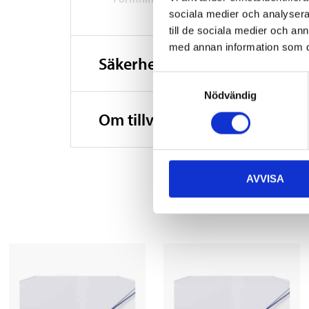
sociala medier och analysera 
Densitet
till de sociala medier och a
med annan information som du 
Brandmotstånd
Säkerhetsinformation och ö
Samtyckesval
Temperaturbeständighet
Nödvändig
Om tillverkaren
Temperaturbeständighet
Temperaturbeständighet
AVVISA
Nedbrytningspunkt