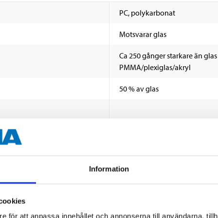
PC, polykarbonat
Motsvarar glas
Ca 250 gånger starkare än glas
PMMA/plexiglas/akryl
50 % av glas
600 mm
400 mm
Information
3 mm
cookies
VISA ALLT
e för att anpassa innehållet och annonserna till användarna, tillh
145–165 °C