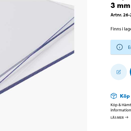
3 mm
Artnr
.
26-
Finns i lage
E
Köp
Köp & Hämta
information
LÄS MER