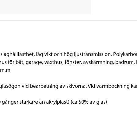
laghållfasthet, låg vikt och hög ljustransmission. Polykarbon
för båt, garage, växthus, fönster, avskärmning, badrum, hyl
 m.m.
lasögon vid bearbetning av skivorna. Vid varmbockning kan
 gånger starkare än akrylplast),(ca 50% av glas)