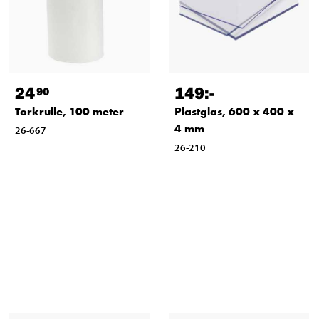
24
149
:-
90
Torkrulle, 100 meter
Plastglas, 600 x 400 x
4 mm
26-667
26-210