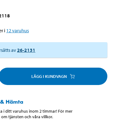
2118
r i
12
varuhus
rsätts av
26-2131
LÄGG I KUNDVAGN
 & Hämta
 i ditt varuhus inom 2 timmar! För mer
 om tjänsten och våra villkor.