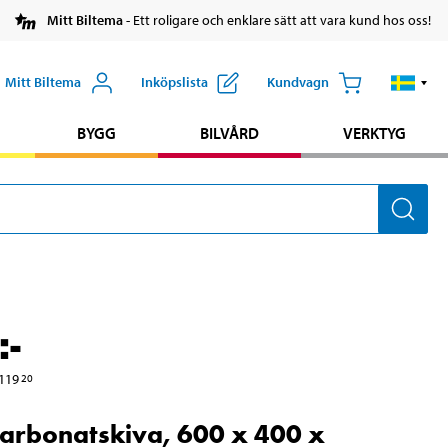
Mitt Biltema
- Ett roligare och enklare sätt att vara kund hos oss!
Mitt Biltema
Inköpslista
Kundvagn
BYGG
BILVÅRD
VERKTYG
:-
119
20
arbonatskiva, 600 x 400 x