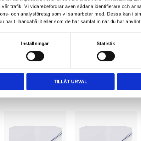
vår trafik. Vi vidarebefordrar även sådana identifierare och anna
1,2 g/cm³
nnons- och analysföretag som vi samarbetar med. Dessa kan i sin
har tillhandahållit eller som de har samlat in när du har använt 
B-s1, d0 (EN 13501-1)
vriga dokument
Momentant: +80 °C
Inställningar
Statistik
Kontinuerlig: +70 °C
Min: -20 °C
TILLÅT URVAL
300 °C
Andra kunder köpte också