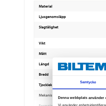
Material
Ljusgenomsläpp
Slagtålighet
Vikt
Mått
Längd
Bredd
Samtycke
Tjocklek
Mekaniska egenskaper
Denna webbplats använder 
Vi använder enhetsidentifierar
Formningstemperatur