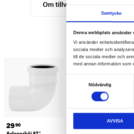
Om tillverkaren
Samtycke
Denna webbplats använder 
Vi använder enhetsidentifierar
sociala medier och analysera 
till de sociala medier och a
med annan information som du 
Samtyckesval
Nödvändig
AVVISA
29
34
90
90
Avloppsböj 87°,
Avloppsrör, inomhus Ø