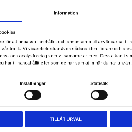
Information
cookies
Andra kunder köpte också
e för att anpassa innehållet och annonserna till användarna, tillh
vår trafik. Vi vidarebefordrar även sådana identifierare och anna
nnons- och analysföretag som vi samarbetar med. Dessa kan i sin
har tillhandahållit eller som de har samlat in när du har använt 
Inställningar
Statistik
TILLÅT URVAL
29
29
90
90
Klämma PP-rör, 40
Avloppsböj 45°,