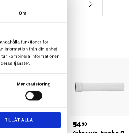
Om
andahålla funktioner för
n information från din enhet
 tur kombinera informationen
deras tjänster.
Marknadsföring
TILLÅT ALLA
29
54
90
90
Dubbelmuff, inomhus Ø
Avloppsrör, inomhus Ø