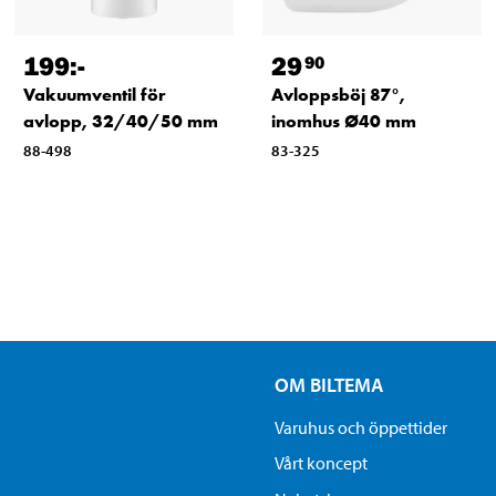
199
:-
29
90
Vakuumventil för
Avloppsböj 87°,
avlopp, 32/40/50 mm
inomhus Ø40 mm
88-498
83-325
OM BILTEMA
Varuhus och öppettider
Vårt koncept