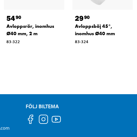
54
29
90
90
Avloppsrör, inomhus
Avloppsböj 45°,
Ø40 mm, 2 m
inomhus Ø40 mm
83-322
83-324
FÖLJ BILTEMA
a.com