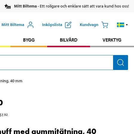
Mitt Biltema
- Ett roligare och enklare sätt att vara kund hos oss!
Mitt Biltema
Inköpslista
Kundvagn
BYGG
BILVÅRD
VERKTYG
tning, 40 mm
0
51
92
muff med gummitätning, 40