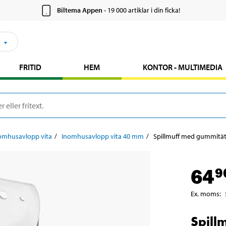
Biltema Appen
- 19 000 artiklar i din ficka!
FRITID
HEM
KONTOR - MULTIMEDIA
omhusavlopp vita
Inomhusavlopp vita 40 mm
Spillmuff med gummitä
64
9
Ex. moms
:
Spill