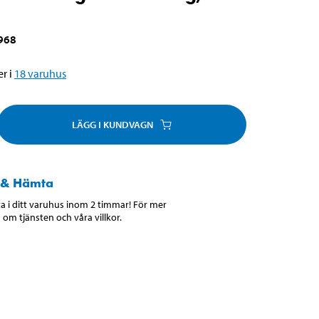
968
r i
18
varuhus
LÄGG I KUNDVAGN
 & Hämta
 i ditt varuhus inom 2 timmar! För mer
 om tjänsten och våra villkor.