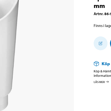
mm
Artnr
.
86-
Finns i lage
Köp
Köp & Hämta
information
LÄS MER