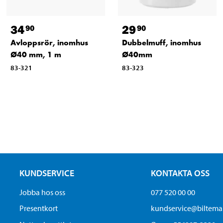
34
29
90
90
Avloppsrör, inomhus
Dubbelmuff, inomhus
Ø40 mm, 1 m
Ø40mm
83-321
83-323
KUNDSERVICE
KONTAKTA OSS
Jobba hos oss
077 520 00 00
Presentkort
kundservice@biltem