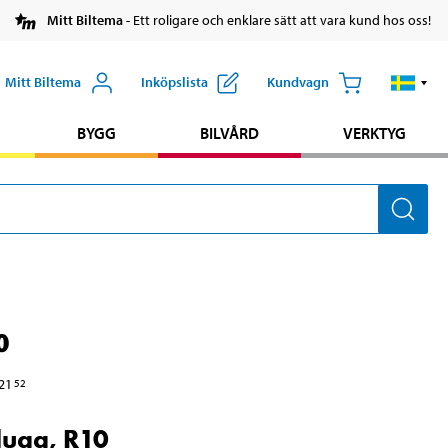
Mitt Biltema
- Ett roligare och enklare sätt att vara kund hos oss!
Mitt Biltema
Inköpslista
Kundvagn
BYGG
BILVÅRD
VERKTYG
0
21
52
ugg, R10