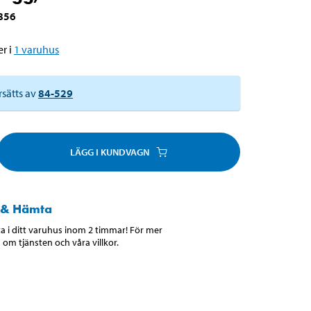
856
r i
1
varuhus
rsätts av
84-529
LÄGG I KUNDVAGN
 & Hämta
 i ditt varuhus inom 2 timmar! För mer
 om tjänsten och våra villkor.