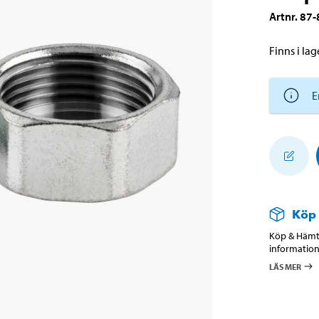
Artnr
.
87-
Finns i lage
E
Köp
Köp & Hämta
information
LÄS MER