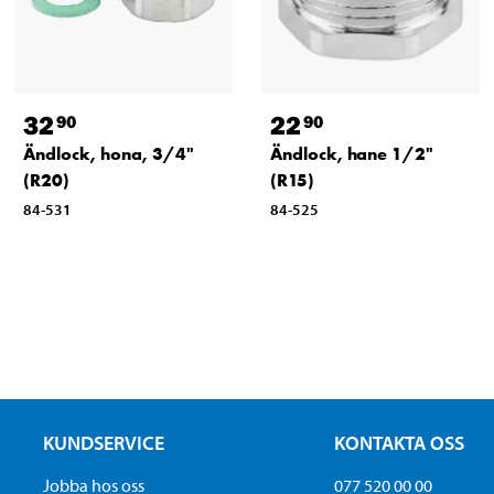
32
22
90
90
Ändlock, hona, 3/4"
Ändlock, hane 1/2"
(R20)
(R15)
84-531
84-525
KUNDSERVICE
KONTAKTA OSS
Jobba hos oss
077 520 00 00