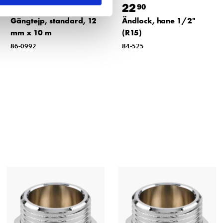
4
22
90
90
Gängtejp, standard, 12
Ändlock, hane 1/2"
mm x 10 m
(R15)
86-0992
84-525