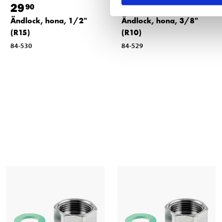
29
26
90
90
Ändlock, hona, 1/2"
Ändlock, hona, 3/8"
(R15)
(R10)
84-530
84-529