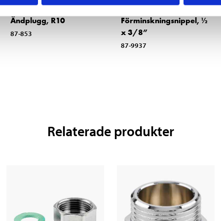
19
22
90
90
Ändplugg, R10
Förminskningsnippel, ½
x 3/8”
87-853
87-9937
Relaterade produkter