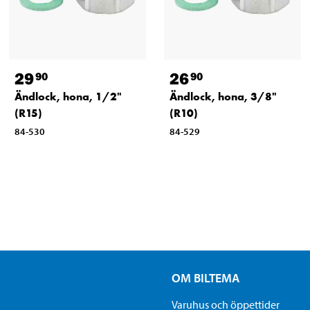
29
26
90
90
Ändlock, hona, 1/2"
Ändlock, hona, 3/8"
(R15)
(R10)
84-530
84-529
OM BILTEMA
Varuhus och öppettider