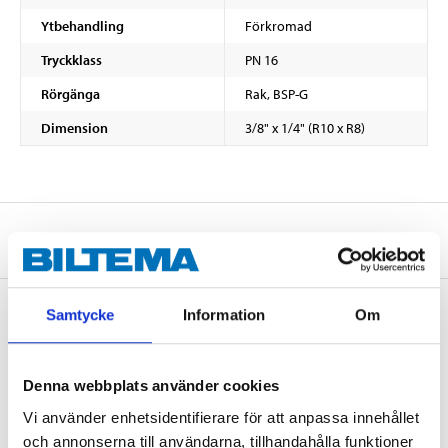
Ytbehandling
Förkromad
Tryckklass
PN 16
Rörgänga
Rak, BSP-G
Dimension
3/8" x 1/4" (R10 x R8)
Om tillverkaren
Samtycke
Information
Om
Köp & Hämta
Denna webbplats använder cookies
Köp & Hämta i ditt varuhus inom 2 timmar! För mer information om
tjänsten och våra villkor.
Vi använder enhetsidentifierare för att anpassa innehållet
LÄS MER
och annonserna till användarna, tillhandahålla funktioner