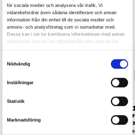
för sociala medier och analysera vår trafik. Vi
vidarebefordrar även sådana identifierare och annan
Andra kunder köpte också
information från din enhet till de sociala medier och
annons- och analysföretag som vi samarbetar med.
Dessa kan i sin tur kombinera informationen med annan
information som du har tillhandahållit eller som de har
samlat in när du har använt deras tjänster.
Samtyckesval
Nödvändig
Inställningar
Statistik
19
24
90
90
Bussning, 1/2" x
Bussning, 1/2" x
F
Marknadsföring
1/4”
3/8”
3
87-9924
87-9925
8