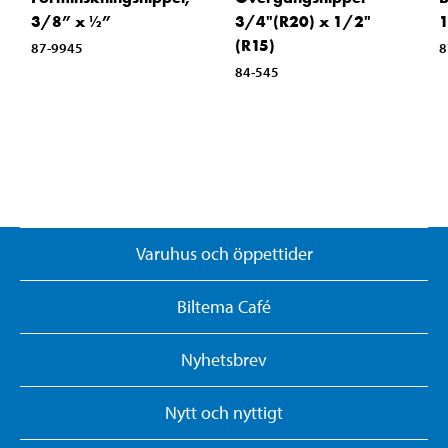
3/8” x ½”
3/4"(R20) x 1/2"
(R15)
87-9945
8
84-545
Varuhus och öppettider
Biltema Café
Nyhetsbrev
Nytt och nyttigt