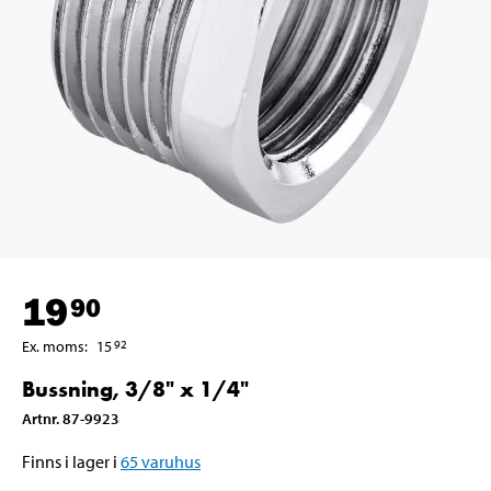
19
90
Ex. moms
:
15
92
Bussning, 3/8" x 1/4"
Artnr
.
87-9923
Finns i lager i
65
varuhus