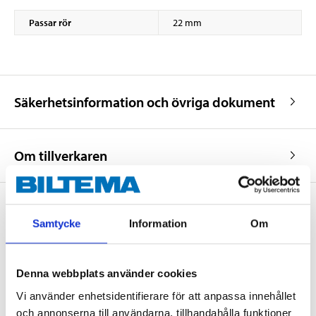
Passar rör
22 mm
Säkerhetsinformation och övriga dokument
Om tillverkaren
Samtycke
Information
Om
Köp & Hämta
Köp & Hämta i ditt varuhus inom 2 timmar! För mer information om
tjänsten och våra villkor.
Denna webbplats använder cookies
LÄS MER
Vi använder enhetsidentifierare för att anpassa innehållet
och annonserna till användarna, tillhandahålla funktioner