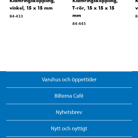
Klämringskoppling,
Klämringskoppling,
K
vinkel, 15 x 15 mm
T-rör, 15 x 15 x 15
v
mm
84-433
8
84-445
Varuhus och öppettider
Biltema Café
Nyhetsbrev
Nytt och nyttigt