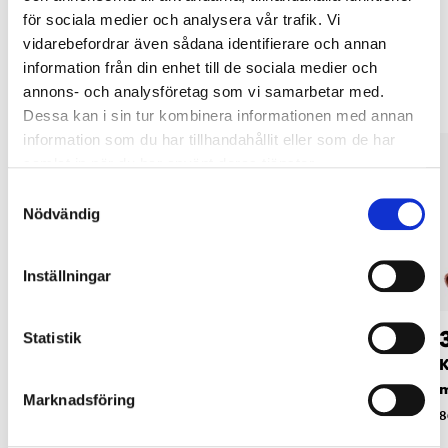
för sociala medier och analysera vår trafik. Vi
vidarebefordrar även sådana identifierare och annan
Andra kunder köpte också
information från din enhet till de sociala medier och
annons- och analysföretag som vi samarbetar med.
Dessa kan i sin tur kombinera informationen med annan
information som du har tillhandahållit eller som de har
samlat in när du har använt deras tjänster.
Samtyckesval
Nödvändig
Inställningar
49
349
:-
90
Statistik
Stödhylsor för
Kopparrör, halvhårt,
K
kopparrör, 22 mm, 5
22 mm
Marknadsföring
st.
86-9880
8
84-458