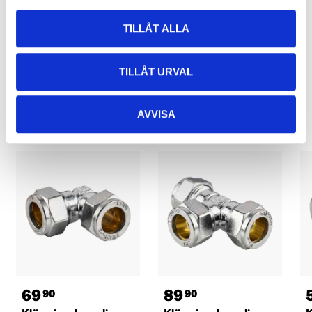
TILLÅT ALLA
TILLÅT URVAL
Relaterade produkter
AVVISA
69
89
90
90