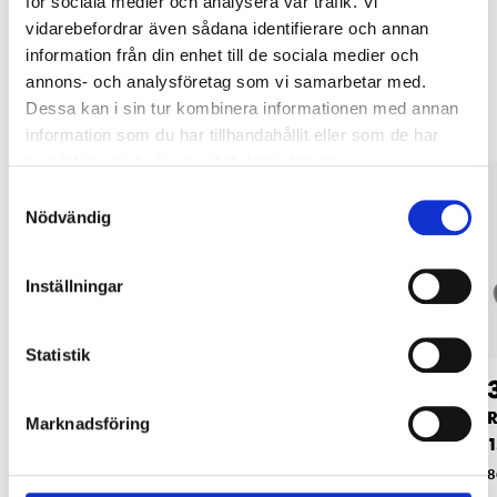
för sociala medier och analysera vår trafik. Vi
vidarebefordrar även sådana identifierare och annan
information från din enhet till de sociala medier och
Andra kunder köpte också
annons- och analysföretag som vi samarbetar med.
Dessa kan i sin tur kombinera informationen med annan
information som du har tillhandahållit eller som de har
samlat in när du har använt deras tjänster.
Samtyckesval
Nödvändig
Inställningar
Statistik
29
17
90
90
Rörisolering, rak, Ø
90° rörisolering, Ø
R
Marknadsföring
12 mm, 2 m
15 mm
1
86-0018
86-0036
8