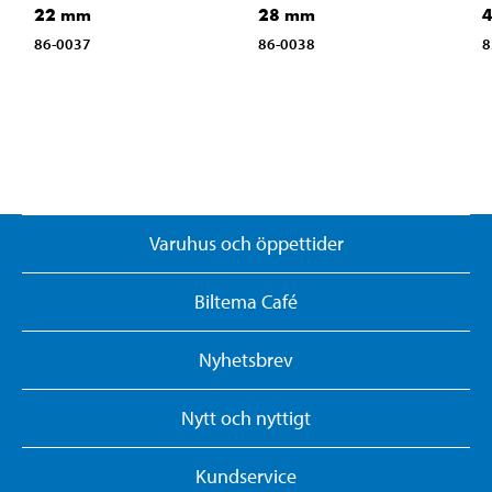
22 mm
28 mm
86-0037
86-0038
8
Varuhus och öppettider
Biltema Café
Nyhetsbrev
Nytt och nyttigt
Kundservice