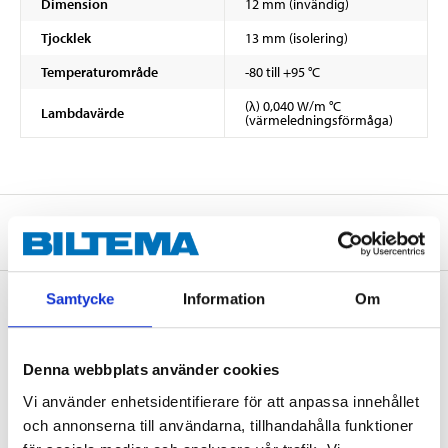
Dimension
12 mm (invändig)
Tjocklek
13 mm (isolering)
Temperaturområde
-80 till +95 °C
(λ) 0,040 W/m °C
Lambdavärde
(värmeledningsförmåga)
Om tillverkaren
Samtycke
Information
Om
Köp & Hämta
Denna webbplats använder cookies
Köp & Hämta i ditt varuhus inom 2 timmar! För mer information om
tjänsten och våra villkor.
Vi använder enhetsidentifierare för att anpassa innehållet
och annonserna till användarna, tillhandahålla funktioner
LÄS MER