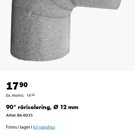
17
90
Ex. moms
:
14
32
90° rörisolering, Ø 12 mm
Artnr
.
86-0035
Finns i lager i
63
varuhus