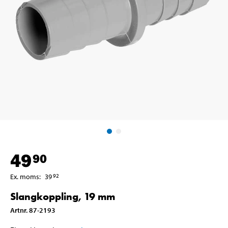
49
90
Ex. moms
:
39
92
Slangkoppling, 19 mm
Artnr
.
87-2193