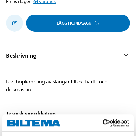
Finns i lager i
64
varuhus
LÄGG I KUNDVAGN
Beskrivning
För ihopkoppling av slangar till ex. tvätt- och
diskmaskin.
Teknisk specifikation
Material
ABS