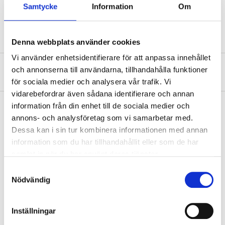
Samtycke
Information
Om
19 mm (för utloppsslang
Diameter
87-217, 87-219)
Denna webbplats använder cookies
Vi använder enhetsidentifierare för att anpassa innehållet
och annonserna till användarna, tillhandahålla funktioner
Om tillverkaren
för sociala medier och analysera vår trafik. Vi
vidarebefordrar även sådana identifierare och annan
information från din enhet till de sociala medier och
annons- och analysföretag som vi samarbetar med.
Köp & Hämta
Dessa kan i sin tur kombinera informationen med annan
information som du har tillhandahållit eller som de har
Köp & Hämta i ditt varuhus inom 2 timmar! För mer information om
samlat in när du har använt deras tjänster.
tjänsten och våra villkor.
Samtyckesval
LÄS MER
Nödvändig
Andra kunder köpte också
Inställningar