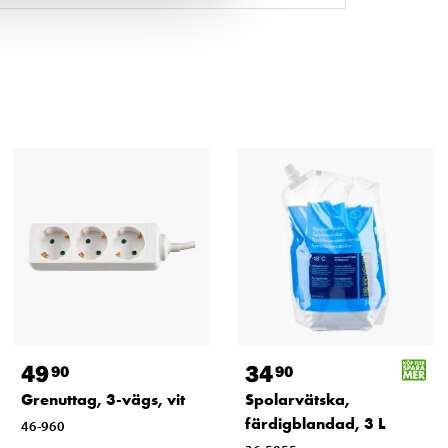
49
34
90
90
Grenuttag, 3-vägs, vit
Spolarvätska,
färdigblandad, 3 L
46-960