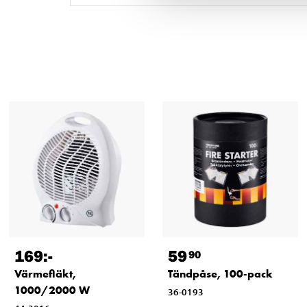
169
:-
59
90
Värmefläkt,
Tändpåse, 100-pack
1000/2000 W
36-0193