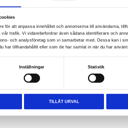
150 cm
I
cookies
e för att anpassa innehållet och annonserna till användarna, tillh
525 mm
vår trafik. Vi vidarebefordrar även sådana identifierare och anna
nnons- och analysföretag som vi samarbetar med. Dessa kan i sin
200 mm
har tillhandahållit eller som de har samlat in när du har använt 
320 mm
2 kg
Inställningar
Statistik
vriga dokument
TILLÅT URVAL