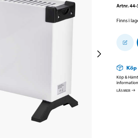
Artnr
.
44-
Finns i lage
Köp
Köp & Hämta
information
LÄS MER