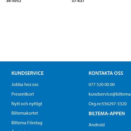
36-5052
37-437
KUNDSERVICE
KONTAKTA OSS
Jobba hos oss
077 520 00 00
Presentkort
kundservice@biltem
Nytt och nyttigt
Org.nr:556297-3320
Biltemakortet
BILTEMA-APPEN
Biltema Företag
Android