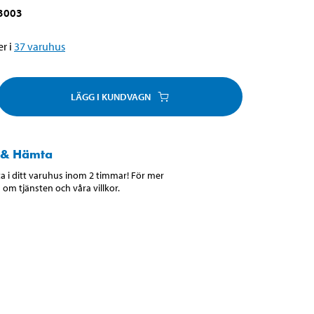
3003
r i
37
varuhus
LÄGG I KUNDVAGN
 & Hämta
 i ditt varuhus inom 2 timmar! För mer
 om tjänsten och våra villkor.