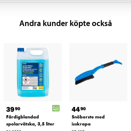
Andra kunder köpte också
39
44
90
90
Färdigblandad
Snöborste med
spolarvätska, 3,5 liter
isskrapa