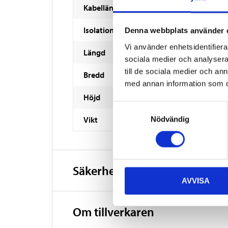
Kabellängd
Isolationsklass
Denna webbplats använder 
Vi använder enhetsidentifierar
Längd
sociala medier och analysera 
till de sociala medier och a
Bredd
med annan information som du 
Höjd
Samtyckesval
Vikt
Nödvändig
Säkerhetsinformation och ö
AVVISA
Om tillverkaren