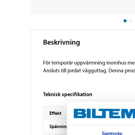
Beskrivning
För temporär uppvärmning inomhus med t
Ansluts till jordat vägguttag. Denna pr
Teknisk specifikation
Effekt
Spänningsmatning
Samtycke