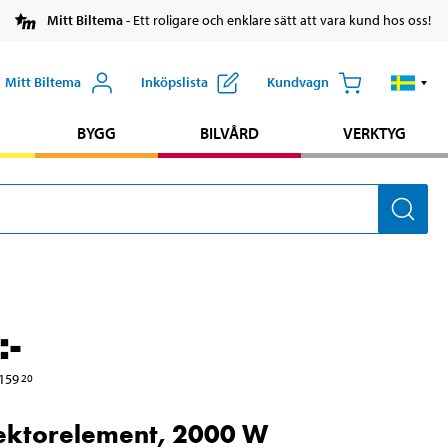
Mitt Biltema
- Ett roligare och enklare sätt att vara kund hos oss!
Mitt Biltema
Inköpslista
Kundvagn
BYGG
BILVÅRD
VERKTYG
:-
159
20
ektorelement, 2000 W