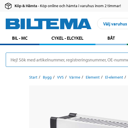
Köp & Hämta
- Köp online och hämta i varuhus inom 2 timmar!
Välj varuhus
BIL - MC
CYKEL - ELCYKEL
BÅT
Start
Bygg
VVS
Värme
Element
El-element