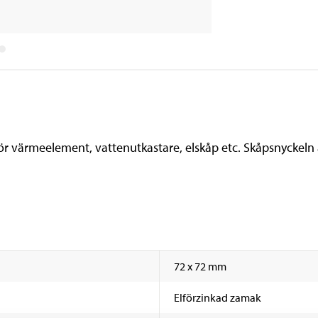
För värmeelement, vattenutkastare, elskåp etc. Skåpsnyckeln 
72 x 72 mm
Elförzinkad zamak