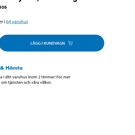
306
r i
64
varuhus
LÄGG I KUNDVAGN
 & Hämta
 i ditt varuhus inom 2 timmar! För mer
 om tjänsten och våra villkor.