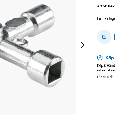
Artnr
.
84-
Finns i lage
Köp
Köp & Hämta
information
LÄS MER