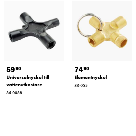
59
74
90
90
Universalnyckel till
Elementnyckel
vattenutkastare
83-055
86-0088