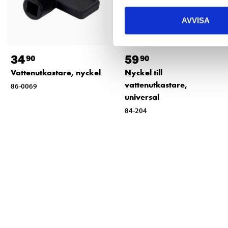
AVVISA
34
59
90
90
Vattenutkastare, nyckel
Nyckel till
vattenutkastare,
86-0069
universal
84-204