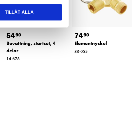
TILLÅT ALLA
54
74
90
90
Bevattning, startset, 4
Elementnyckel
delar
83-055
14-678