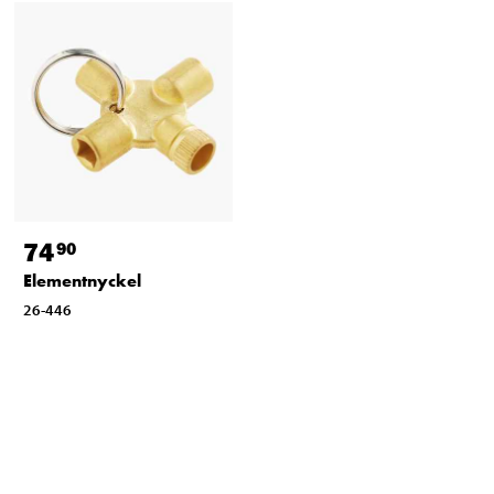
74
90
Elementnyckel
26-446