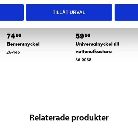
TILLÅT URVAL
74
59
90
90
Elementnyckel
Universalnyckel till
vattenutkastare
26-446
86-0088
Relaterade produkter