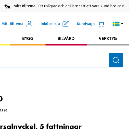
Mitt Biltema
- Ett roligare och enklare sätt att vara kund hos oss!
Mitt Biltema
Inköpslista
Kundvagn
BYGG
BILVÅRD
VERKTYG
0
35
92
rsalnyckel, 5 fattningar