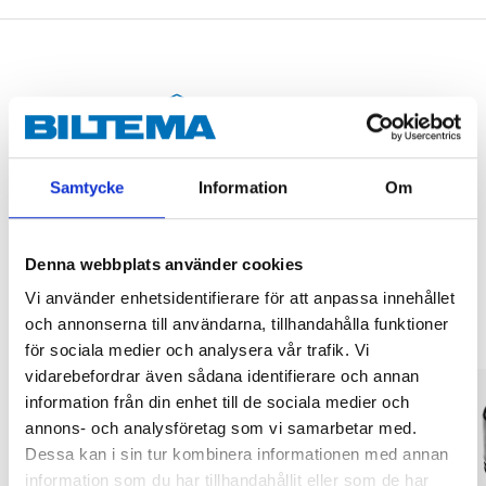
Köp & Hämta
Köp & Hämta i ditt varuhus inom 2 timmar! För mer information om
tjänsten och våra villkor.
Samtycke
Information
Om
LÄS MER
Denna webbplats använder cookies
Andra kunder köpte också
Vi använder enhetsidentifierare för att anpassa innehållet
och annonserna till användarna, tillhandahålla funktioner
för sociala medier och analysera vår trafik. Vi
vidarebefordrar även sådana identifierare och annan
information från din enhet till de sociala medier och
annons- och analysföretag som vi samarbetar med.
Dessa kan i sin tur kombinera informationen med annan
information som du har tillhandahållit eller som de har