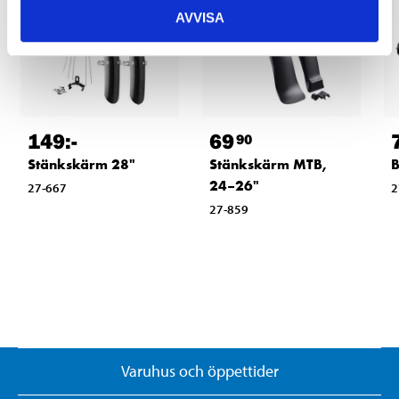
AVVISA
149
:-
69
90
Stänkskärm 28"
Stänkskärm MTB,
24–26"
27-667
2
27-859
Varuhus och öppettider