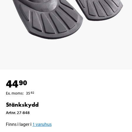
44
90
Ex. moms
:
35
92
Stänkskydd
Artnr
.
27-848
Finns i lager i
1
varuhus