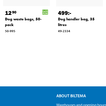
12
499
:-
90
Dog waste bags, 50-
Dog handler bag, 35
pack
litres
50-995
49-2334
ABOUT BILTEMA
Warehouses and opening hour