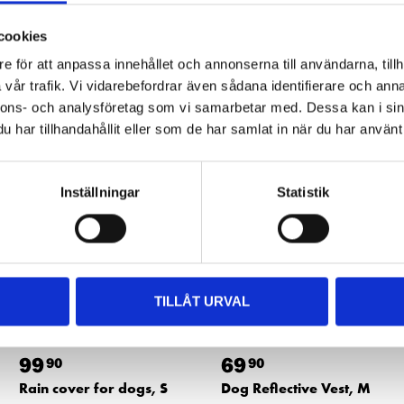
cookies
e för att anpassa innehållet och annonserna till användarna, tillh
vår trafik. Vi vidarebefordrar även sådana identifierare och anna
Other customers also bought
nnons- och analysföretag som vi samarbetar med. Dessa kan i sin
har tillhandahållit eller som de har samlat in när du har använt 
Inställningar
Statistik
TILLÅT URVAL
99
69
90
90
Rain cover for dogs, S
Dog Reflective Vest, M