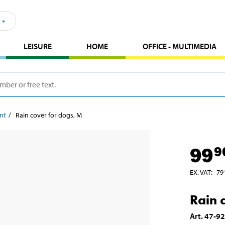
LEISURE
HOME
OFFICE - MULTIMEDIA
nt
Rain cover for dogs, M
99
9
EX. VAT
:
79
Rain 
Art
.
47-9