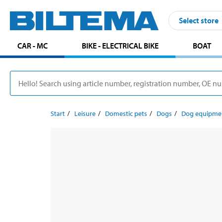
Select store
CAR - MC
BIKE - ELECTRICAL BIKE
BOAT
Start
Leisure
Domestic pets
Dogs
Dog equipme