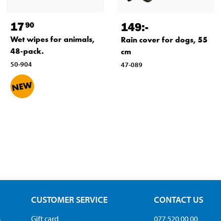
17
149
:-
90
Wet wipes for animals,
Rain cover for dogs, 55
48-pack.
cm
50-904
47-089
CUSTOMER SERVICE
CONTACT US
s
Gift card
077 520 00 00