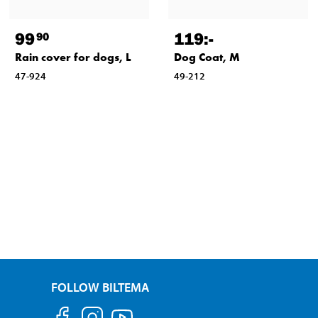
99
119
:-
90
Rain cover for dogs, L
Dog Coat, M
47-924
49-212
FOLLOW BILTEMA