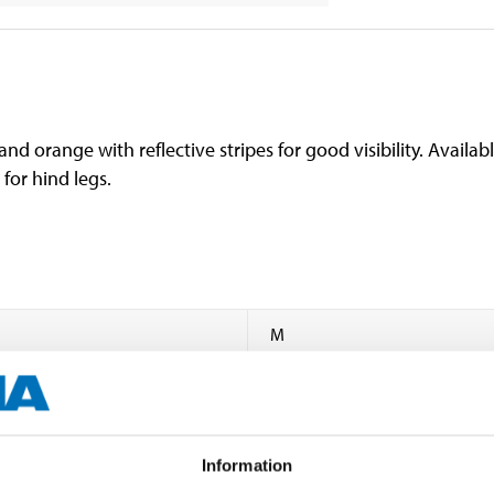
nd orange with reflective stripes for good visibility. Availabl
for hind legs.
M
Back length approx. 40 cm
Information