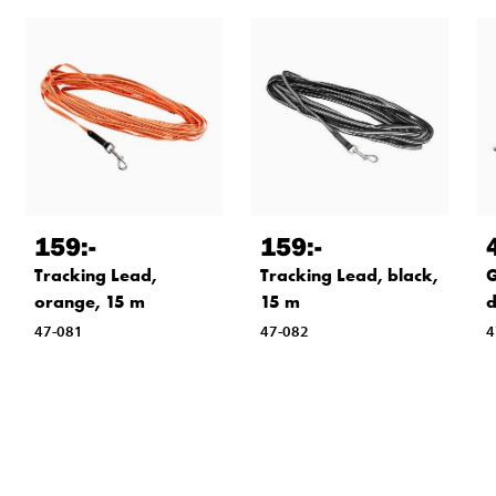
159
:-
159
:-
Tracking Lead,
Tracking Lead, black,
G
orange, 15 m
15 m
47-081
47-082
4