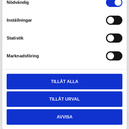
Nödvändig
About the manufacturer
Inställningar
Statistik
Pay & Collect
Pay & Collect in your local store within 2 hours! For more information
Marknadsföring
about the service and our terms.
READ MORE
TILLÅT ALLA
Other customers also bought
TILLÅT URVAL
AVVISA