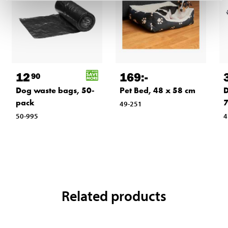
12
169
:-
90
Dog waste bags, 50-
Pet Bed, 48 x 58 cm
D
pack
7
49-251
50-995
4
Related products