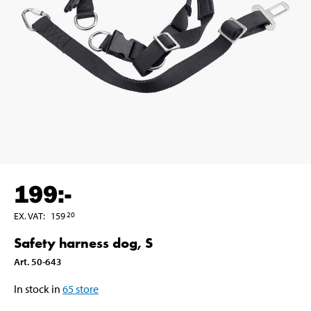
199
:-
EX. VAT
:
159
20
Safety harness dog, S
Art
.
50-643
In stock in
65
store