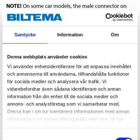
NOTE!
On some car models, the male connector on
the harness must be inserted straight into the belt
lock, otherwise it may get stuck. However, it is quite
easy to get out again. First press the buckle down and
Samtycke
Information
Om
then pull it straight up and out.
Denna webbplats använder cookies
Technical specifications
Vi använder enhetsidentifierare för att anpassa innehållet
och annonserna till användarna, tillhandahålla funktioner
Size
S/M
för sociala medier och analysera vår trafik. Vi
vidarebefordrar även sådana identifierare och annan
Tractive force
5000 N
information från din enhet till de sociala medier och
annons- och analysföretag som vi samarbetar med.
Dessa kan i sin tur kombinera informationen med annan
information som du har tillhandahållit eller som de har
Safety instructions and other information
samlat in när du har använt deras tjänster.
Samtyckesval