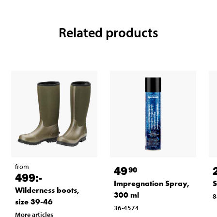
Related products
from
49
90
499
:-
Impregnation Spray,
S
Wilderness boots,
300 ml
8
size 39-46
36-4574
More articles