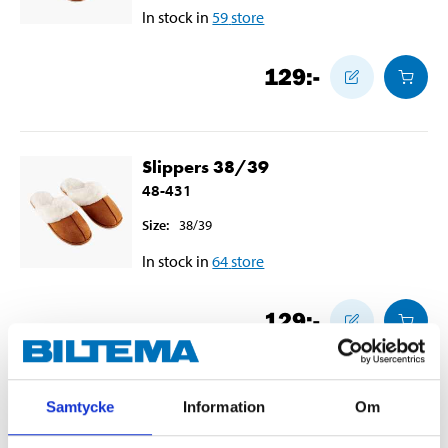
In stock in
59
store
129
:-
Slippers 38/39
48-431
Size
:
38/39
In stock in
64
store
129
:-
Samtycke
Information
Om
Slippers 40/41
48-432