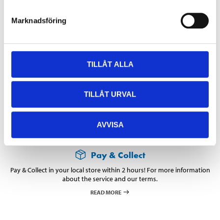
Slippers 44/45
48-434
Marknadsföring
Size
:
44/45
In stock in
65
store
TILLÅT ALLA
129
:-
TILLÅT URVAL
AVVISA
Pay & Collect
Pay & Collect in your local store within 2 hours! For more information
about the service and our terms.
READ MORE