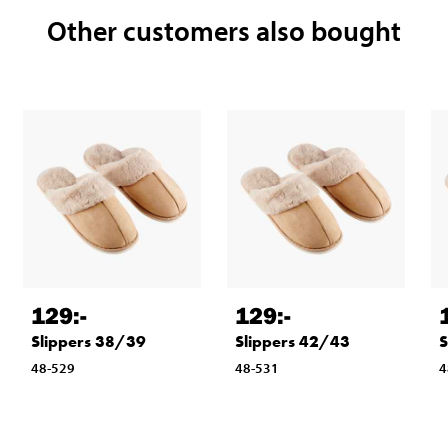
Other customers also bought
129
:-
129
:-
Slippers 38/39
Slippers 42/43
S
48-529
48-531
4