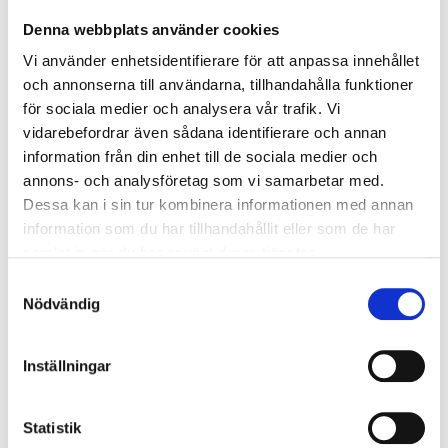
Size
:
40/41
Denna webbplats använder cookies
In stock in
65
store
Vi använder enhetsidentifierare för att anpassa innehållet
och annonserna till användarna, tillhandahålla funktioner
för sociala medier och analysera vår trafik. Vi
129
:-
vidarebefordrar även sådana identifierare och annan
information från din enhet till de sociala medier och
annons- och analysföretag som vi samarbetar med.
Slippers 42/43
Dessa kan i sin tur kombinera informationen med annan
48-433
information som du har tillhandahållit eller som de har
samlat in när du har använt deras tjänster.
Size
:
42/43
Samtyckesval
In stock in
63
store
Nödvändig
129
:-
Inställningar
Statistik