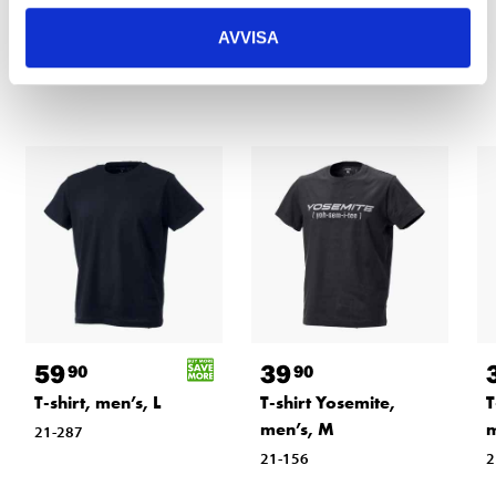
AVVISA
Other customers also bought
59
39
90
90
T-shirt, men’s, L
T-shirt Yosemite,
T
men’s, M
m
21-287
21-156
2