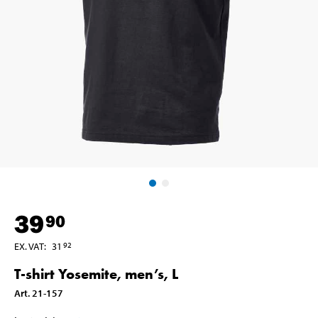
39
90
EX. VAT
:
31
92
T-shirt Yosemite, men’s, L
Art
.
21-157