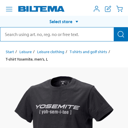
Select store
Start
Leisure
Leisure clothing
T-shirts and golf shirts
T-shirt Yosemite, men’s, L