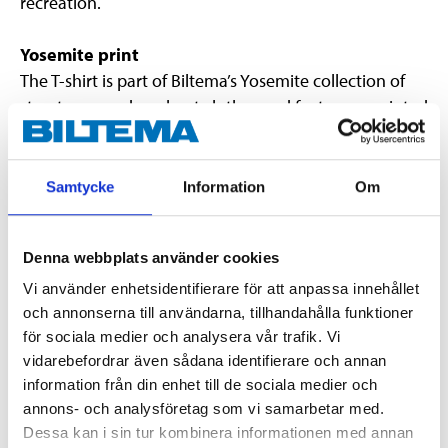
recreation.
Yosemite print
The T-shirt is part of Biltema’s Yosemite collection of
streetwear and workout clothes and features a printed
Yosemite logo on the chest as well as small Yosemite
and Biltema logos at the neck.
Samtycke
Information
Om
Important
Wash at 40 °C with similar colours
Denna webbplats använder cookies
Do not tumble dry
Vi använder enhetsidentifierare för att anpassa innehållet
Wash inside out
och annonserna till användarna, tillhandahålla funktioner
för sociala medier och analysera vår trafik. Vi
The T-shirt has a normal fit and round neckline.
vidarebefordrar även sådana identifierare och annan
information från din enhet till de sociala medier och
annons- och analysföretag som vi samarbetar med.
Technical specifications
Dessa kan i sin tur kombinera informationen med annan