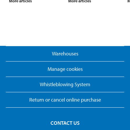
More articles
More articles
M
Warehouses
Manage cookies
Whistleblowing System
Return or cancel online purchase
CONTACT US