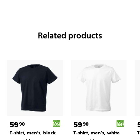
Related products
59
59
90
90
T-shirt, men’s, black
T-shirt, men’s, white
T