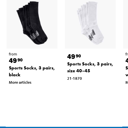
from
f
49
90
49
90
Sports Socks, 3 pairs,
Sports Socks, 3 pairs,
S
size 40–45
black
w
21-1870
More articles
M