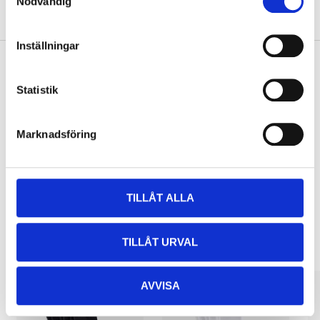
Nödvändig
About the manufacturer
Inställningar
Statistik
Pay & Collect
Pay & Collect in your local store within 2 hours! For more information
about the service and our terms.
Marknadsföring
READ MORE
TILLÅT ALLA
Other customers also bought
TILLÅT URVAL
AVVISA