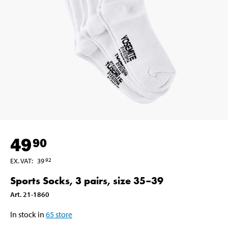
49
90
EX. VAT
:
39
92
Sports Socks, 3 pairs, size 35–39
Art
.
21-1860
In stock in
65
store