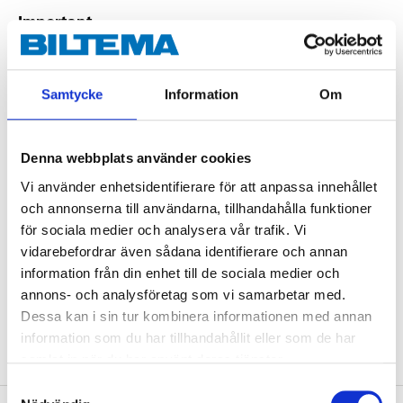
Important
Wash the socks at 40 °C with similar colours
Samtycke
Information
Om
Technical specifications
Denna webbplats använder cookies
Size
35–39
Vi använder enhetsidentifierare för att anpassa innehållet
och annonserna till användarna, tillhandahålla funktioner
Colour
White
för sociala medier och analysera vår trafik. Vi
Other
Unisex model
vidarebefordrar även sådana identifierare och annan
information från din enhet till de sociala medier och
Quantity
3 pcs
annons- och analysföretag som vi samarbetar med.
82% cotton, 11% nylon, 4%
Material
Dessa kan i sin tur kombinera informationen med annan
polyester, 3% elastane
information som du har tillhandahållit eller som de har
samlat in när du har använt deras tjänster.
Samtyckesval