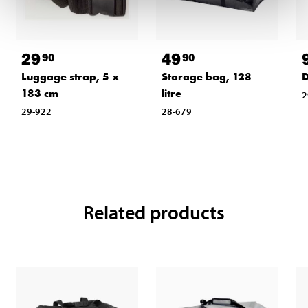
29
49
90
90
Luggage strap, 5 x
Storage bag, 128
D
183 cm
litre
2
29-922
28-679
Related products