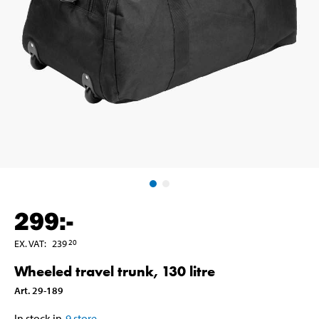
299
:-
EX. VAT
:
239
20
Wheeled travel trunk, 130 litre
Art
.
29-189
In stock in
9
store