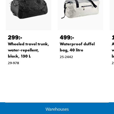
299
:-
499
:-
Wheeled travel trunk,
Waterproof duffel
A
water-repellent,
bag, 40 litre
w
black, 130 L
b
25-2442
29-978
2
Warehouses