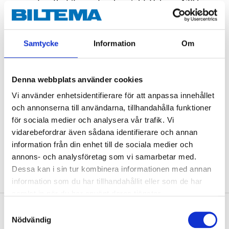
support so that it can stand upright. Volume 130 L.
Dimensions: (L) 76 x (W) 46 x (H) 35 cm.
Samtycke
Information
Om
Technical specifications
Denna webbplats använder cookies
Material
polyester
Vi använder enhetsidentifierare för att anpassa innehållet
Volume
130 l
och annonserna till användarna, tillhandahålla funktioner
Length
76 cm
för sociala medier och analysera vår trafik. Vi
vidarebefordrar även sådana identifierare och annan
Width
46 cm
information från din enhet till de sociala medier och
Height
35 cm
annons- och analysföretag som vi samarbetar med.
Dessa kan i sin tur kombinera informationen med annan
information som du har tillhandahållit eller som de har
samlat in när du har använt deras tjänster.
Samtyckesval
About the manufacturer
Nödvändig