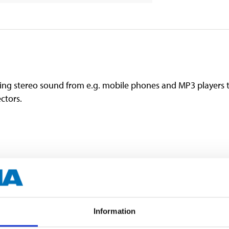
ing stereo sound from e.g. mobile phones and MP3 players t
ectors.
5 m
Black
Information