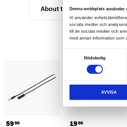
About the manufacturer
Denna webbplats använder 
Vi använder enhetsidentifierar
sociala medier och analysera 
till de sociala medier och a
med annan information som du 
Samtyckesval
Nödvändig
AVVISA
59
19
90
90