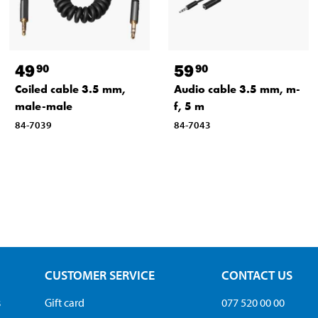
49
59
90
90
Coiled cable 3.5 mm,
Audio cable 3.5 mm, m-
male-male
f, 5 m
84-7039
84-7043
CUSTOMER SERVICE
CONTACT US
s
Gift card
077 520 00 00