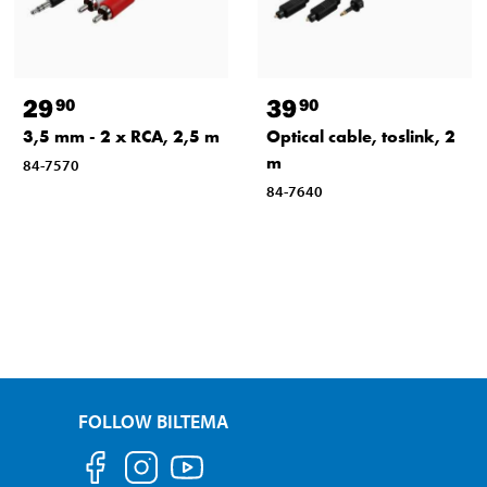
29
39
90
90
3,5 mm - 2 x RCA, 2,5 m
Optical cable, toslink, 2
m
84-7570
84-7640
FOLLOW BILTEMA