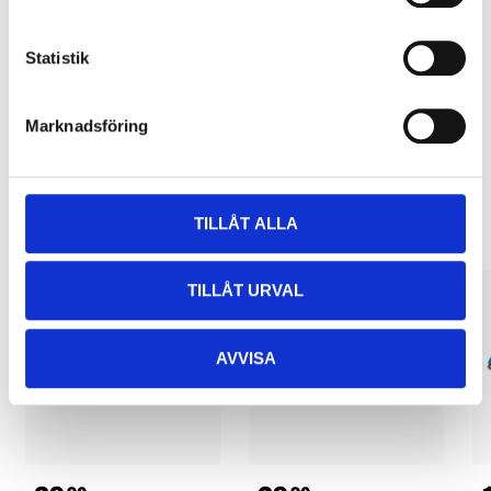
Pay & Collect
Pay & Collect in your local store within 2 hours! For more information
about the service and our terms.
Statistik
READ MORE
Marknadsföring
Other customers also bought
TILLÅT ALLA
TILLÅT URVAL
AVVISA