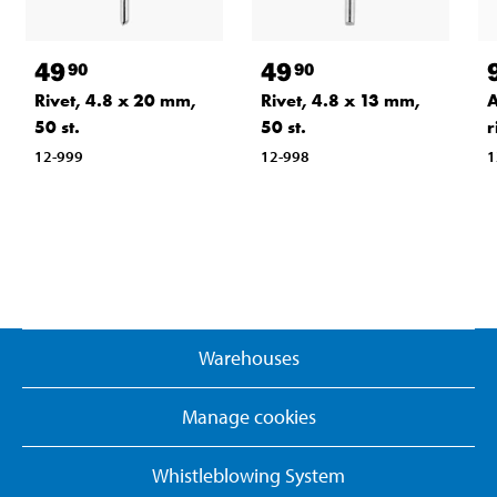
49
49
90
90
Rivet, 4.8 x 20 mm,
Rivet, 4.8 x 13 mm,
A
50 st.
50 st.
r
12-999
12-998
1
Warehouses
Manage cookies
Whistleblowing System