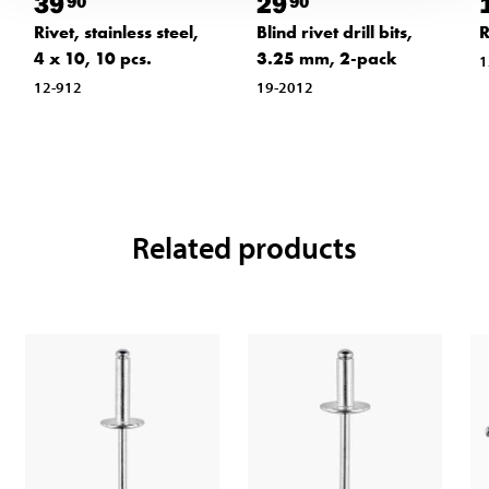
39
29
90
90
Rivet, stainless steel,
Blind rivet drill bits,
R
4 x 10, 10 pcs.
3.25 mm, 2-pack
1
12-912
19-2012
Related products