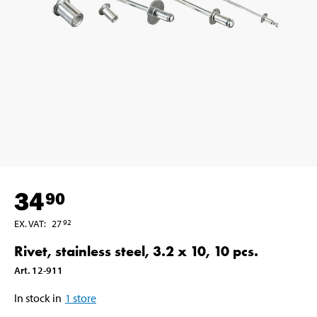
34
90
EX. VAT
:
27
92
Rivet, stainless steel, 3.2 x 10, 10 pcs.
Art
.
12-911
In stock in
1
store