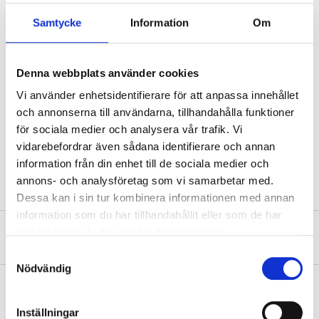
Samtycke
Information
Om
Diameter
3,2 mm
Length
10 mm
Denna webbplats använder cookies
Countersink angle
120 °
Vi använder enhetsidentifierare för att anpassa innehållet
Stainless steel (A2, AISI
Material
302/304)
och annonserna till användarna, tillhandahålla funktioner
för sociala medier och analysera vår trafik. Vi
Type
3,2 x 10
vidarebefordrar även sådana identifierare och annan
Quantity
10 pcs
information från din enhet till de sociala medier och
annons- och analysföretag som vi samarbetar med.
Dessa kan i sin tur kombinera informationen med annan
information som du har tillhandahållit eller som de har
samlat in när du har använt deras tjänster.
About the manufacturer
Samtyckesval
Nödvändig
Inställningar