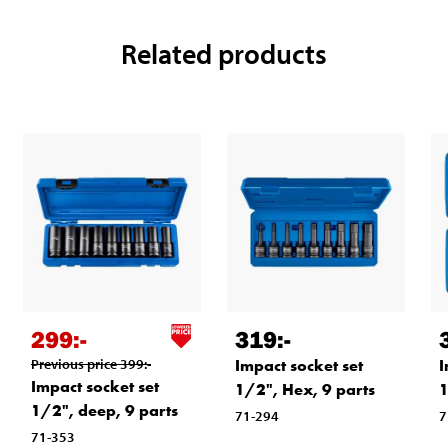
Related products
299
:-
319
:-
Previous price
399
:-
Impact socket set
I
Impact socket set
1/2", Hex, 9 parts
1
1/2", deep, 9 parts
71-294
7
71-353