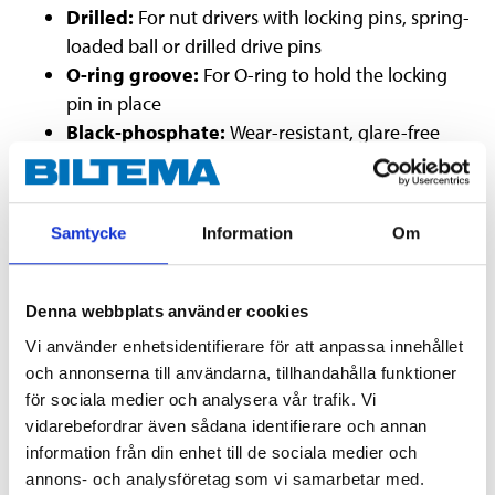
Drilled:
For nut drivers with locking pins, spring-
loaded ball or drilled drive pins
O-ring groove:
For O-ring to hold the locking
pin in place
Black-phosphate:
Wear-resistant, glare-free
surface with high corrosion resistance
NOTE! Suitable for machine tightening!
Samtycke
Information
Om
Technical specifications
Denna webbplats använder cookies
Vi använder enhetsidentifierare för att anpassa innehållet
Size
19 mm
och annonserna till användarna, tillhandahålla funktioner
Type
Hex
för sociala medier och analysera vår trafik. Vi
vidarebefordrar även sådana identifierare och annan
Square drive socket
1/2"
information från din enhet till de sociala medier och
Material
CrMo steel
annons- och analysföretag som vi samarbetar med.