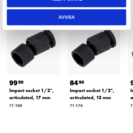
AVVISA
99
84
90
90
Impact socket 1/2",
Impact socket 1/2",
I
articulated, 17 mm
articulated, 13 mm
a
71-180
71-176
7