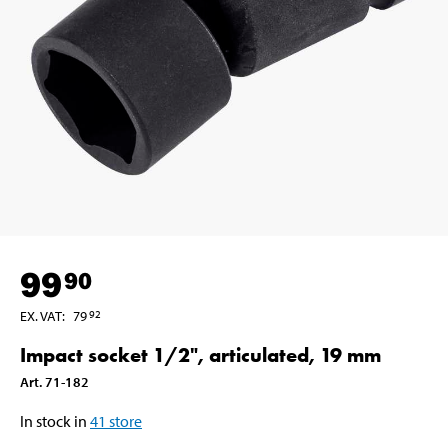
99
90
EX. VAT
:
79
92
Impact socket 1/2", articulated, 19 mm
Art
.
71-182
In stock in
41
store