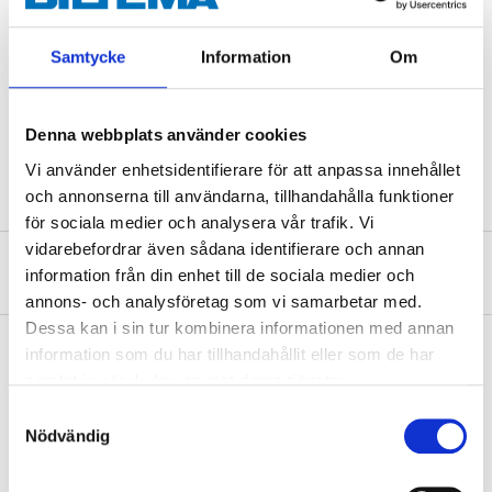
Technical specifications
Samtycke
Information
Om
Fastener
3/4 "
Size
34 mm
Denna webbplats använder cookies
Length
57 mm
Vi använder enhetsidentifierare för att anpassa innehållet
och annonserna till användarna, tillhandahålla funktioner
för sociala medier och analysera vår trafik. Vi
vidarebefordrar även sådana identifierare och annan
About the manufacturer
information från din enhet till de sociala medier och
annons- och analysföretag som vi samarbetar med.
Dessa kan i sin tur kombinera informationen med annan
information som du har tillhandahållit eller som de har
samlat in när du har använt deras tjänster.
Pay & Collect
Samtyckesval
Pay & Collect in your local store within 2 hours! For more information
Nödvändig
about the service and our terms.
READ MORE