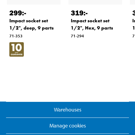
299
:-
319
:-
Impact socket set
Impact socket set
I
1/2", deep, 9 parts
1/2", Hex, 9 parts
1
71-353
71-294
7
Warehouses
Manage cookies