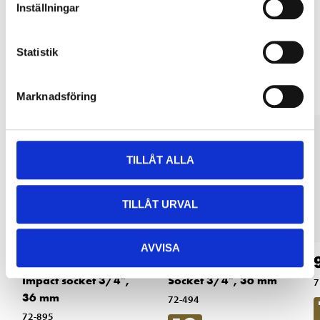
Inställningar
Other customers also bought
Statistik
Marknadsföring
TILLÅT ALLA
TILLÅT URVAL
AVVISA
129
:-
79
90
Impact socket 3/4",
Socket 3/4", 36 mm
7
36 mm
72-494
72-895