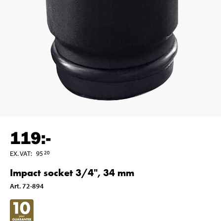
119
:-
EX. VAT
:
95
20
Impact socket 3/4", 34 mm
Art
.
72-894