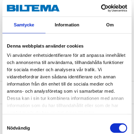
Technical specifications
Samtycke
Information
Om
Square drive socket
1/2"
Length
245 mm
Denna webbplats använder cookies
Teeth
45 pcs
Vi använder enhetsidentifierare för att anpassa innehållet
Material
40CR and CrMo steel
och annonserna till användarna, tillhandahålla funktioner
för sociala medier och analysera vår trafik. Vi
vidarebefordrar även sådana identifierare och annan
information från din enhet till de sociala medier och
annons- och analysföretag som vi samarbetar med.
About the manufacturer
Dessa kan i sin tur kombinera informationen med annan
information som du har tillhandahållit eller som de har
samlat in när du har använt deras tjänster.
Samtyckesval
Pay & Collect
Nödvändig