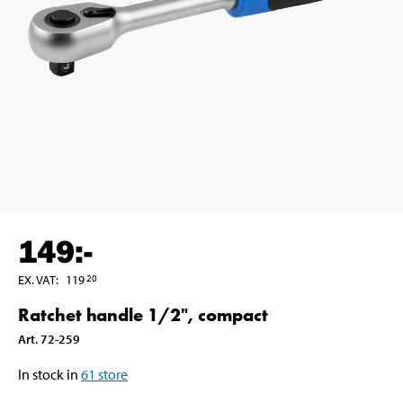
149
:-
EX. VAT
:
119
20
Ratchet handle 1/2", compact
Art
.
72-259
In stock in
61
store