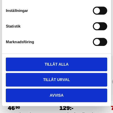
Pay & Collect in your local store within 2 hours! For more information
about the service and our terms.
Inställningar
READ MORE
Statistik
Other customers also bought
Marknadsföring
TILLÅT ALLA
TILLÅT URVAL
AVVISA
46
129
:-
90