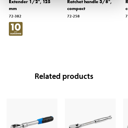
Extender 1/2", 125
Ratchet handle 3/8",
R
mm
compact
c
72-382
72-258
7
Related products