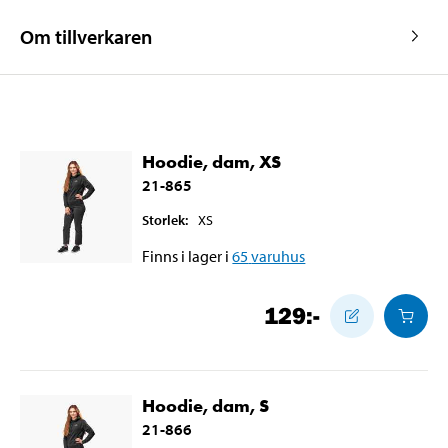
Om tillverkaren
Hoodie, dam, XS
21-865
Storlek
:
XS
Finns i lager i
65
varuhus
129
:-
Hoodie, dam, S
21-866