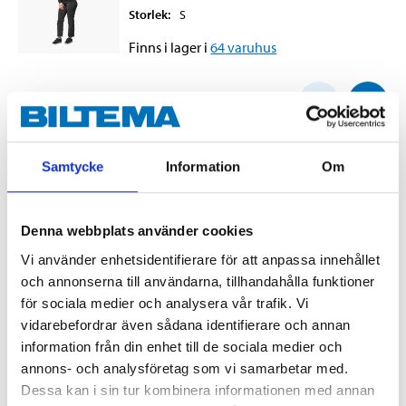
Storlek
:
S
Finns i lager i
64
varuhus
129
:-
Samtycke
Information
Om
Hoodie, dam, M
21-867
Denna webbplats använder cookies
Storlek
:
M
Vi använder enhetsidentifierare för att anpassa innehållet
Finns i lager i
65
varuhus
och annonserna till användarna, tillhandahålla funktioner
för sociala medier och analysera vår trafik. Vi
129
:-
vidarebefordrar även sådana identifierare och annan
information från din enhet till de sociala medier och
annons- och analysföretag som vi samarbetar med.
Dessa kan i sin tur kombinera informationen med annan
Hoodie, dam, L