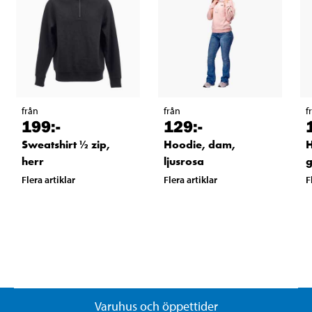
från
från
f
199
:-
129
:-
Sweatshirt ½ zip,
Hoodie, dam,
H
herr
ljusrosa
Flera artiklar
Flera artiklar
F
Varuhus och öppettider