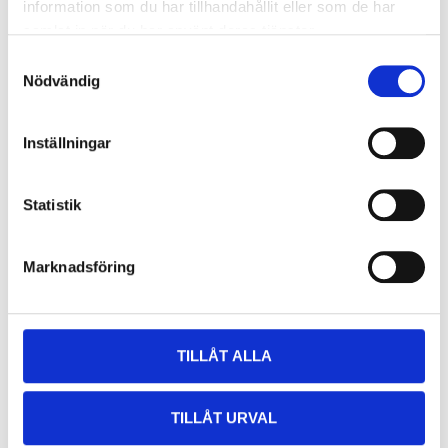
information som du har tillhandahållit eller som de har
21-868
samlat in när du har använt deras tjänster.
Storlek
:
L
Samtyckesval
Nödvändig
Finns i lager i
64
varuhus
Inställningar
129
:-
Statistik
Hoodie, dam, XL
21-869
Marknadsföring
Storlek
:
XL
Finns i lager i
10
varuhus
TILLÅT ALLA
129
:-
TILLÅT URVAL