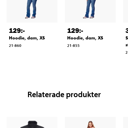
129
:-
129
:-
Hoodie, dam, XS
Hoodie, dam, XS
S
s
21-860
21-855
2
Relaterade produkter