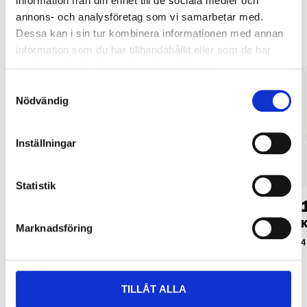
information från din enhet till de sociala medier och
Andra kunder köpte också
annons- och analysföretag som vi samarbetar med.
Dessa kan i sin tur kombinera informationen med annan
information som du har tillhandahållit eller som de har
samlat in när du har använt deras tjänster.
Samtyckesval
Nödvändig
Inställningar
Statistik
8
89
90
90
Kattspade
Kattlåda
K
Marknadsföring
47-261
47-250
4
TILLÅT ALLA