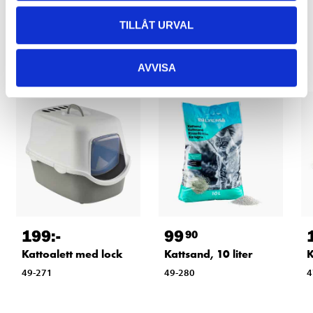
TILLÅT URVAL
Relaterade produkter
AVVISA
199
:-
99
90
Kattoalett med lock
Kattsand, 10 liter
K
49-271
49-280
4