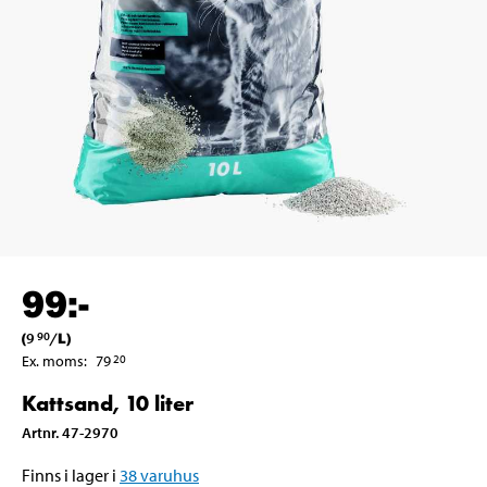
99
:-
(
9
/
L
)
90
Ex. moms
:
79
20
Kattsand, 10 liter
Artnr
.
47-2970
Finns i lager i
38
varuhus