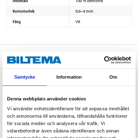
Innehåll
100 % bentonit
Kornstorlek
0,6–4 mm
Färg
Vit
Om tillverkaren
Samtycke
Information
Om
Köp & Hämta
Denna webbplats använder cookies
Köp & Hämta i ditt varuhus inom 2 timmar! För mer information om
tjänsten och våra villkor.
Vi använder enhetsidentifierare för att anpassa innehållet
och annonserna till användarna, tillhandahålla funktioner
LÄS MER
för sociala medier och analysera vår trafik. Vi
vidarebefordrar även sådana identifierare och annan