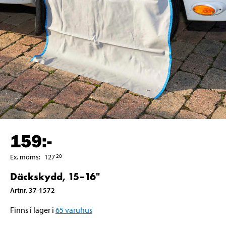
159
:-
Ex. moms
:
127
20
Däckskydd, 15–16"
Artnr
.
37-1572
Finns i lager i
65
varuhus