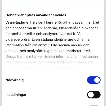
Hjulstorlek
15–16 "
Denna webbplats använder cookies
Vi använder enhetsidentifierare för att anpassa innehållet
och annonserna till användarna, tillhandahålla funktioner
Om tillverkaren
för sociala medier och analysera vår trafik. Vi
vidarebefordrar även sådana identifierare och annan
information från din enhet till de sociala medier och
annons- och analysföretag som vi samarbetar med.
Dessa kan i sin tur kombinera informationen med annan
Köp & Hämta
information som du har tillhandahållit eller som de har
Köp & Hämta i ditt varuhus inom 2 timmar! För mer information om
samlat in när du har använt deras tjänster.
tjänsten och våra villkor.
Samtyckesval
LÄS MER
Nödvändig
Andra kunder köpte också
Inställningar