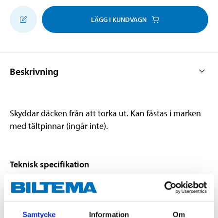
LÄGG I KUNDVAGN
Beskrivning
Skyddar däcken från att torka ut. Kan fästas i marken
med tältpinnar (ingår inte).
Teknisk specifikation
Material
UV-beständig PVC
Tjocklek
0,4 mm
Samtycke
Information
Om