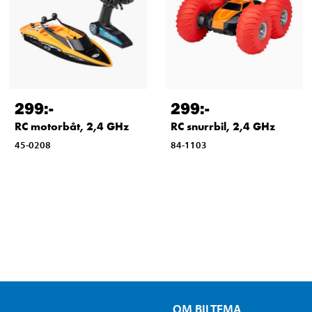
299
:-
299
:-
RC motorbåt, 2,4 GHz
RC snurrbil, 2,4 GHz
45-0208
84-1103
OM BILTEMA