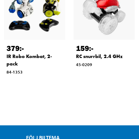
379
:-
159
:-
IR Robo Kombat, 2-
RC snurrbil, 2.4 GHz
pack
45-0209
84-1353
FÖLJ BILTEMA