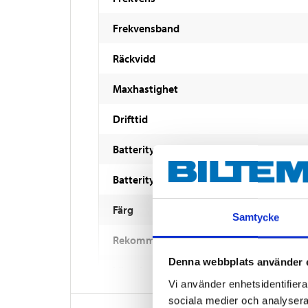
Frekvensband
Räckvidd
Maxhastighet
Drifttid
Batterityp
Batterityp fjärrkontroll
Färg
Samtycke
Rekommenderad ålder
Denna webbplats använder 
Längd
Vi använder enhetsidentifierar
Bredd
sociala medier och analysera 