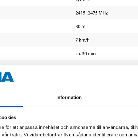
2415–2475 MHz
30 m
7 km/h
ca. 30 min
4 x AA-batterier (medföljer int
2 x AA-batterier (medföljer int
Röd/svart/silver
Information
3+ år
VISA ALLT
cookies
26 cm
e för att anpassa innehållet och annonserna till användarna, tillh
22 cm
vår trafik. Vi vidarebefordrar även sådana identifierare och anna