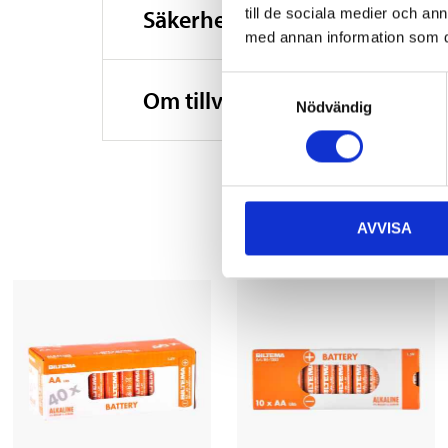
Säkerhetsinformation och ö
till de sociala medier och a
Höjd
med annan information som du 
Vikt
Samtyckesval
Om tillverkaren
Nödvändig
Material
AVVISA