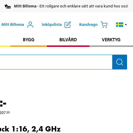
Mitt Biltema
- Ett roligare och enklare sätt att vara kund hos oss!
Mitt Biltema
Inköpslista
Kundvagn
BYGG
BILVÅRD
VERKTYG
:-
207
20
uck 1:16, 2,4 GHz