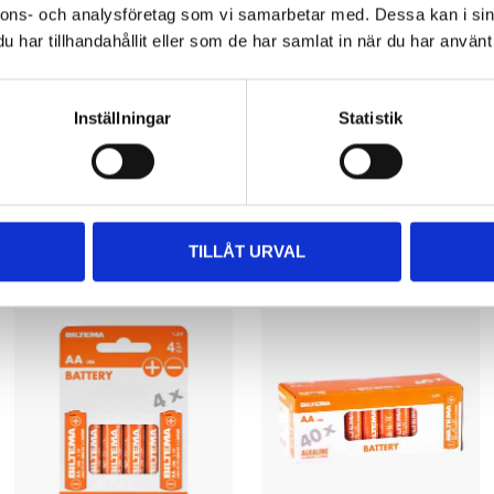
vriga dokument
nnons- och analysföretag som vi samarbetar med. Dessa kan i sin
20 cm
har tillhandahållit eller som de har samlat in när du har använt 
750 g
Inställningar
Statistik
ABS, PP, PVC, POM (plast), TPR
Andra kunder köpte också
TILLÅT URVAL