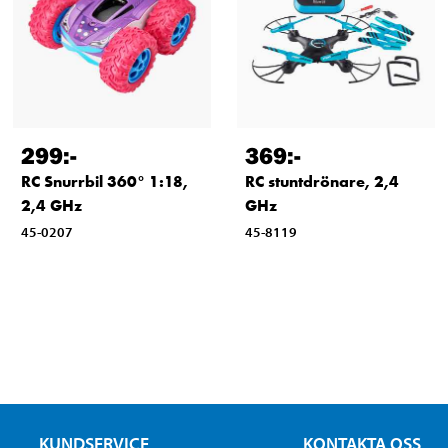
299
:-
369
:-
RC Snurrbil 360° 1:18,
RC stuntdrönare, 2,4
2,4 GHz
GHz
45-0207
45-8119
KUNDSERVICE
KONTAKTA OSS