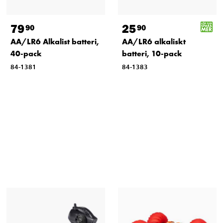
79
25
90
90
AA/LR6 Alkalist batteri,
AA/LR6 alkaliskt
40-pack
batteri, 10-pack
84-1381
84-1383