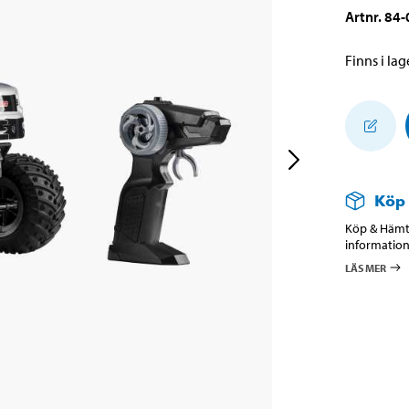
Artnr
.
84-
Finns i lage
Köp
Köp & Hämta
information
LÄS MER