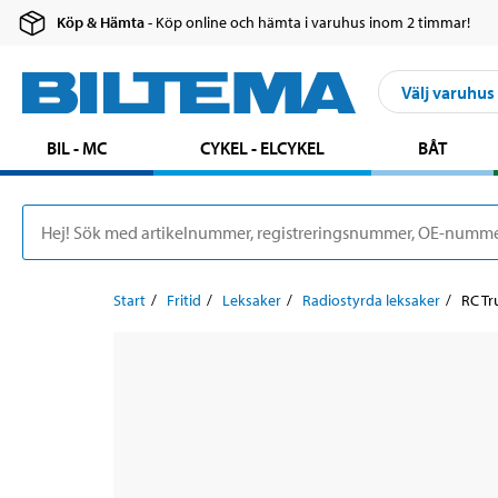
Köp & Hämta
- Köp online och hämta i varuhus inom 2 timmar!
Välj varuhus
BIL - MC
CYKEL - ELCYKEL
BÅT
Start
Fritid
Leksaker
Radiostyrda leksaker
RC Tr