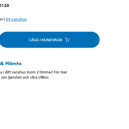
0120
r i
64
varuhus
LÄGG I KUNDVAGN
 & Hämta
 i ditt varuhus inom 2 timmar! För mer
 om tjänsten och våra villkor.