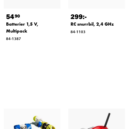
54
299
:-
90
Batterier 1,5 V,
RC snurrbil, 2,4 GHz
Multipack
84-1103
84-1387