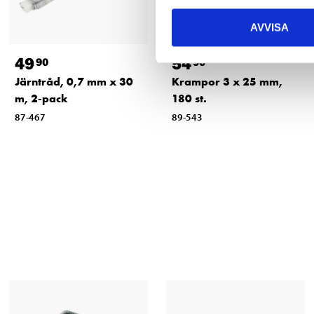
AVVISA
49
54
90
90
Järntråd, 0,7 mm x 30
Krampor 3 x 25 mm,
m, 2-pack
180 st.
87-467
89-543