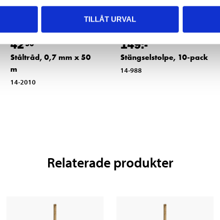
TILLÅT URVAL
42
149
:-
90
Ståltråd, 0,7 mm x 50
Stängselstolpe, 10-pack
m
14-988
14-2010
Relaterade produkter