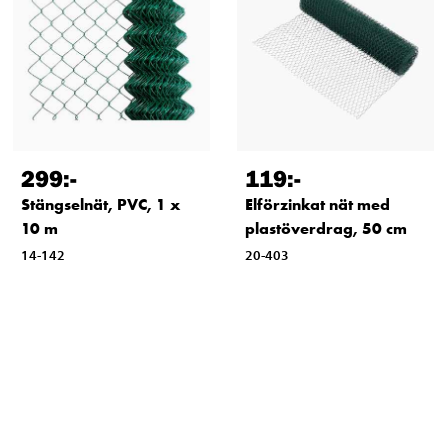
299
:-
119
:-
Stängselnät, PVC, 1 x
Elförzinkat nät med
10 m
plastöverdrag, 50 cm
14-142
20-403