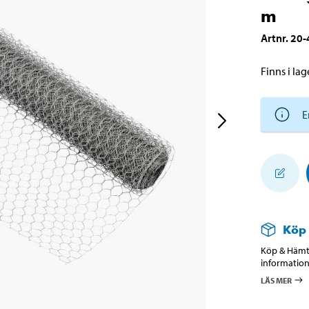
m
Artnr
.
20-
Finns i lage
E
Köp
Köp & Hämta
information
LÄS MER