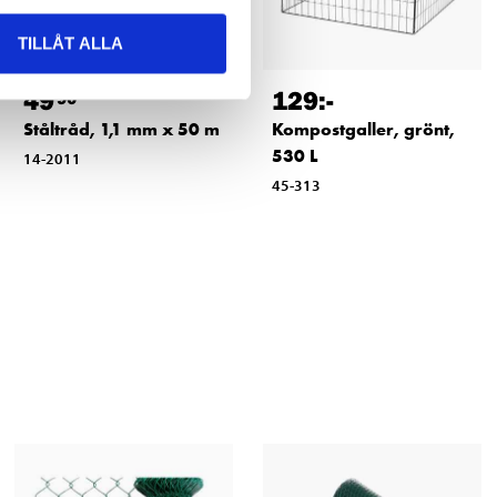
TILLÅT ALLA
49
129
:-
90
Ståltråd, 1,1 mm x 50 m
Kompostgaller, grönt,
530 L
14-2011
45-313