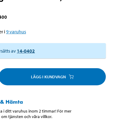
400
r i
9
varuhus
rsätts av
14-0402
LÄGG I KUNDVAGN
 & Hämta
 i ditt varuhus inom 2 timmar! För mer
 om tjänsten och våra villkor.