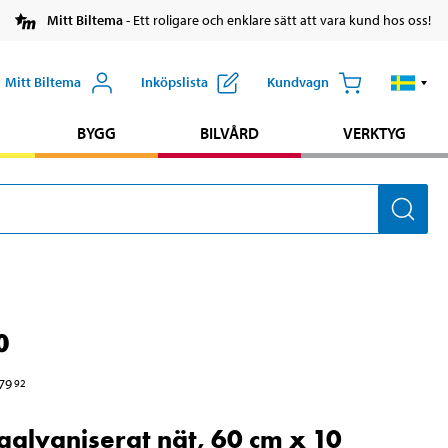
Mitt Biltema
- Ett roligare och enklare sätt att vara kund hos oss!
Mitt Biltema
Inköpslista
Kundvagn
BYGG
BILVÅRD
VERKTYG
0
79
92
alvaniserat nät, 60 cm x 10