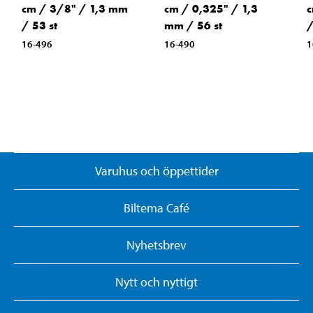
cm / 3/8" / 1,3 mm
cm / 0,325" / 1,3
c
/ 53 st
mm / 56 st
/
16-496
16-490
1
Varuhus och öppettider
Biltema Café
Nyhetsbrev
Nytt och nyttigt