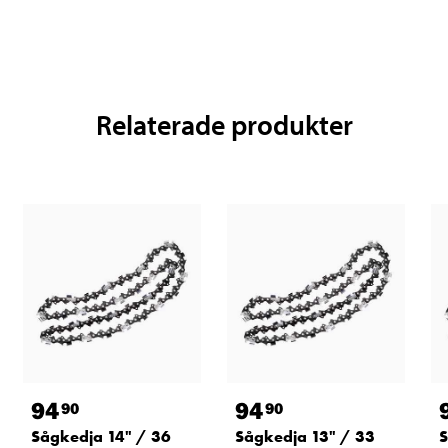
Relaterade produkter
94
94
90
90
Sågkedja 14" / 36
Sågkedja 13" / 33
S