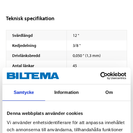
Teknisk specifikation
Svärdlängd
12 "
Kedjedelning
3/8 "
Drivlänksbredd
0,050 " (1,3 mm)
Antal länkar
45
Stålkvalitet
Tyskt kvalitetsstål
Krompläterad och
Ytbehandling
blåanlöpt (skärtänder)
Samtycke
Information
Om
Ytbehandling
Härdad (nitar)
Legerat stål
Denna webbplats använder cookies
Material
(68CrNiMo32NB)
(kedjetänder)
Vi använder enhetsidentifierare för att anpassa innehållet
Legerat stål (51CrV4)
och annonserna till användarna, tillhandahålla funktioner
Material
(drivlänkar)