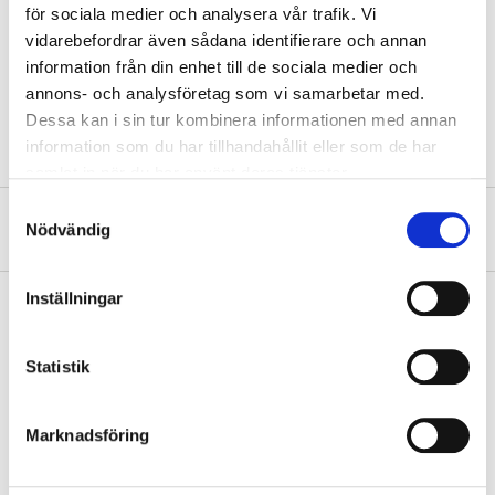
för sociala medier och analysera vår trafik. Vi
Legerat stål (62Si2MnA)
vidarebefordrar även sådana identifierare och annan
Material
(länkar)
information från din enhet till de sociala medier och
VISA ALLT
annons- och analysföretag som vi samarbetar med.
Dessa kan i sin tur kombinera informationen med annan
information som du har tillhandahållit eller som de har
samlat in när du har använt deras tjänster.
Samtyckesval
Om tillverkaren
Nödvändig
Inställningar
Köp & Hämta
Statistik
Köp & Hämta i ditt varuhus inom 2 timmar! För mer information om
tjänsten och våra villkor.
Marknadsföring
LÄS MER