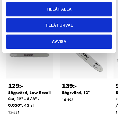
Andra kunder köpte också
TILLÅT ALLA
TILLÅT URVAL
AVVISA
129
:-
139
:-
Sågsvärd, Low Recoil
Sågsvärd, 12"
S
Cut, 12" - 3/8" -
c
16-498
0,050", 45 st
/
15-521
1