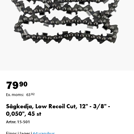
79
90
Ex. moms
:
63
92
Sågkedja, Low Recoil Cut, 12" - 3/8" -
0,050", 45 st
Artnr
.
15-501
Finns i lager i
64
varuhus