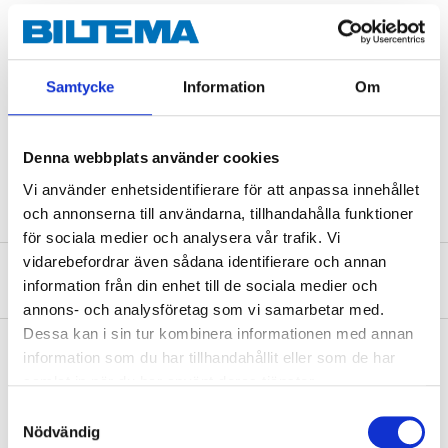
Material
PU-plast
Vikt
0,3 kg (10 oz)
Samtycke
Information
Om
Storlek
M (8)
Personer som väger runt
45-67 kg och har en hand
Passar
vars omkrets är mellan 19-
Denna webbplats använder cookies
22 cm.
Vi använder enhetsidentifierare för att anpassa innehållet
och annonserna till användarna, tillhandahålla funktioner
för sociala medier och analysera vår trafik. Vi
vidarebefordrar även sådana identifierare och annan
Om tillverkaren
information från din enhet till de sociala medier och
annons- och analysföretag som vi samarbetar med.
Dessa kan i sin tur kombinera informationen med annan
information som du har tillhandahållit eller som de har
samlat in när du har använt deras tjänster.
Köp & Hämta
Samtyckesval
Köp & Hämta i ditt varuhus inom 2 timmar! För mer information om
Nödvändig
tjänsten och våra villkor.