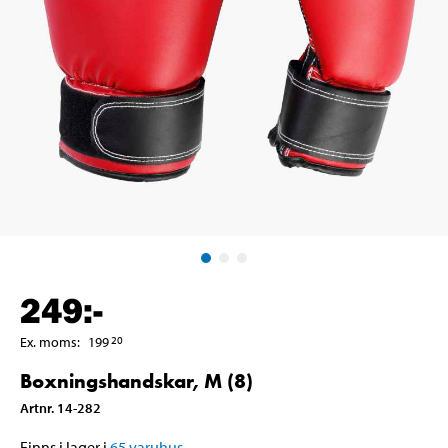
249
:-
Ex. moms
:
199
20
Boxningshandskar, M (8)
Artnr
.
14-282
Finns i lager i
65
varuhus