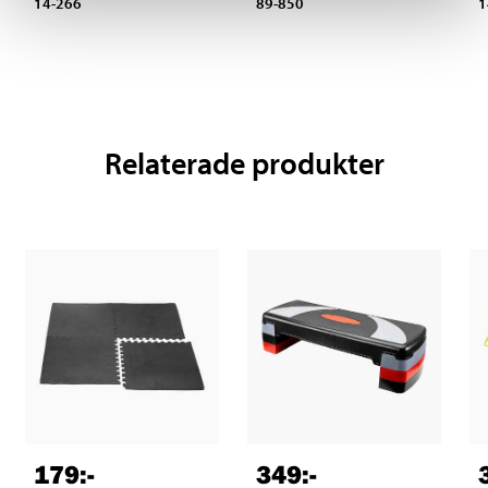
14-266
89-850
1
Relaterade produkter
179
:-
349
:-