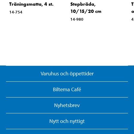
Träningsmatta, 4 st.
Stepbräda,
T
10/15/20 cm
o
14-754
14-980
4
Varuhus och öppettider
Biltema Café
Nyhetsbrev
Nytt och nyttigt