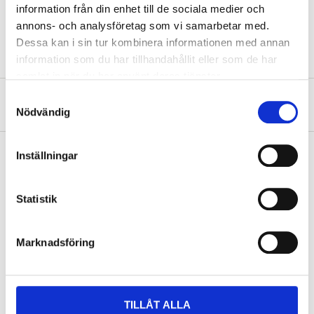
Material
PE- och PP-plast
information från din enhet till de sociala medier och
Material
Rostfritt stål (boll)
annons- och analysföretag som vi samarbetar med.
Dessa kan i sin tur kombinera informationen med annan
information som du har tillhandahållit eller som de har
samlat in när du har använt deras tjänster.
Samtyckesval
Om tillverkaren
Nödvändig
Inställningar
Köp & Hämta
Statistik
Köp & Hämta i ditt varuhus inom 2 timmar! För mer information om
tjänsten och våra villkor.
LÄS MER
Marknadsföring
Andra kunder köpte också
TILLÅT ALLA