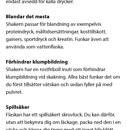
endast avsedd för kalla drycker.
Blandar det mesta
Shakern passar för blandning av exempelvis
proteindryck, måltidsersättningar, kosttillskott,
gainers, sportdryck och kreatin. Funkar även att
använda som vattenflaska.
Förhindrar klumpbildning
Shakern har en rostfriboll inuti som förhindrar
klumpbildning vid skakning. Allra bäst funkar det om
du först tillsätter vätskan och sedan fyller på med
pulvret.
Spillsäker
Flaskan har ett spillsäkert skruvlock. Du kan därför,
utan att bekymra dig om läckage, packa ned den i en
väska och känna dig trygg med att inget blir blött.