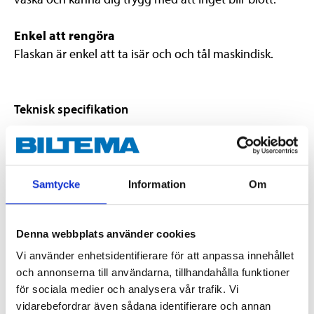
Enkel att rengöra
Flaskan är enkel att ta isär och och tål maskindisk.
Teknisk specifikation
Volym
0,4 l
Diameter
9,5 cm
Samtycke
Information
Om
Höjd
16,3 cm
Vikt
107 g
Denna webbplats använder cookies
Färg
Vit och svart
Vi använder enhetsidentifierare för att anpassa innehållet
Tål maskindisk
Ja
och annonserna till användarna, tillhandahålla funktioner
för sociala medier och analysera vår trafik. Vi
Temperaturbeständighet
0–80 °C
vidarebefordrar även sådana identifierare och annan