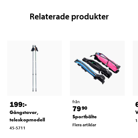
Relaterade produkter
från
199
:-
79
90
Gångstavar,
V
Sportbälte
teleskopmodell
1
Flera artiklar
45-5711