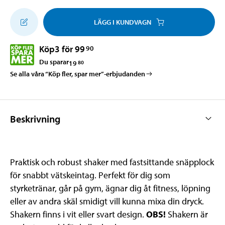
LÄGG I KUNDVAGN
Köp
3 för 99
90
Du sparar
19
80
Se alla våra “Köp fler, spar mer”-erbjudanden
Beskrivning
Praktisk och robust shaker med fastsittande snäpplock
för snabbt vätskeintag. Perfekt för dig som
styrketränar, går på gym, ägnar dig åt fitness, löpning
eller av andra skäl smidigt vill kunna mixa din dryck.
Shakern finns i vit eller svart design.
OBS!
Shakern är