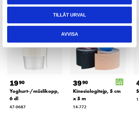
TILLÅT URVAL
AVVISA
19
39
90
90
Yoghurt-/müslikopp,
Kinesiologitejp, 5 cm
S
6 dl
x 5 m
1
47-0687
14-772