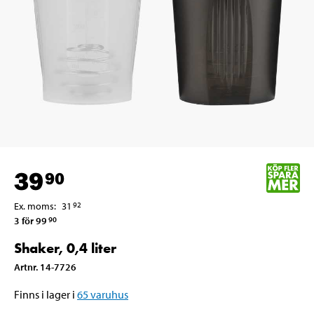
39
90
Ex. moms
:
31
92
3 för 99
90
Shaker, 0,4 liter
Artnr
.
14-7726
Finns i lager i
65
varuhus