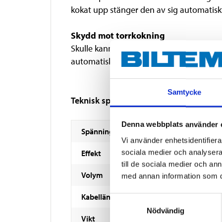
kokat upp stänger den av sig automatisk
Skydd mot torrkokning
Skulle kannan vara fylld med så lite vatt
automatisk stänger av sig när botten tor
Samtycke
Teknisk specifikation
Denna webbplats använder 
Spänning
Vi använder enhetsidentifierar
sociala medier och analysera 
Effekt
till de sociala medier och a
Volym
med annan information som du 
Kabellängd
Samtyckesval
Nödvändig
Vikt