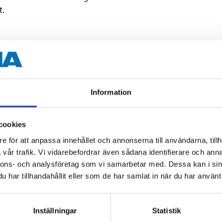
t.
en att den riskerar att koka torrt, har kannan ett inbyggt sk
rläggs.
Information
cookies
220-240 V
e för att anpassa innehållet och annonserna till användarna, tillh
vår trafik. Vi vidarebefordrar även sådana identifierare och anna
1850-2200 W
nnons- och analysföretag som vi samarbetar med. Dessa kan i sin
1,7 l
har tillhandahållit eller som de har samlat in när du har använt 
70 cm
Inställningar
Statistik
0,6 kg