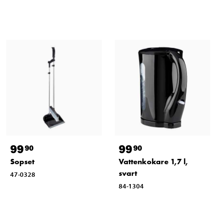
99
99
90
90
Sopset
Vattenkokare 1,7 l,
svart
47-0328
84-1304