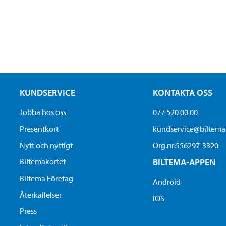
KUNDSERVICE
KONTAKTA OSS
Jobba hos oss
077 520 00 00
Presentkort
kundservice@biltem
Nytt och nyttigt
Org.nr:556297-3320
Biltemakortet
BILTEMA-APPEN
Biltema Företag
Android
Återkallelser
iOS
Press