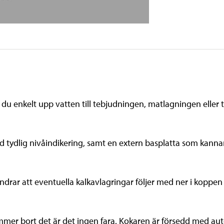
u enkelt upp vatten till tebjudningen, matlagningen eller til
 tydlig nivåindikering, samt en extern basplatta som kannan
indrar att eventuella kalkavlagringar följer med ner i koppen 
mer bort det är det ingen fara. Kokaren är försedd med aut