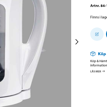
Artnr
.
84-
Finns i lage
Köp
Köp & Hämta
information
LÄS MER