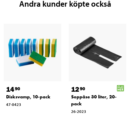
Andra kunder köpte också
14
12
90
90
Disksvamp, 10-pack
Soppåse 30 liter, 20-
pack
47-0423
26-2023