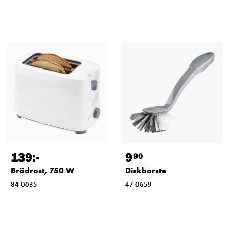
139
:-
9
90
Brödrost, 750 W
Diskborste
84-0035
47-0659