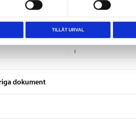
21,7 cm
13,7 cm
TILLÅT URVAL
24 cm
I
vriga dokument