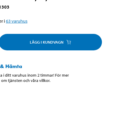
1303
r i
63
varuhus
LÄGG I KUNDVAGN
 & Hämta
 i ditt varuhus inom 2 timmar! För mer
 om tjänsten och våra villkor.