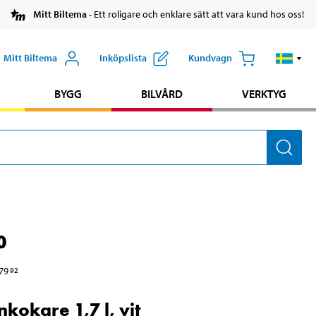
Mitt Biltema
- Ett roligare och enklare sätt att vara kund hos oss!
Mitt Biltema
Inköpslista
Kundvagn
BYGG
BILVÅRD
VERKTYG
0
79
92
nkokare 1,7 l, vit