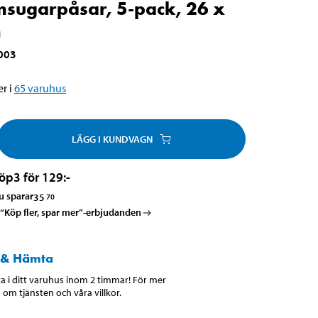
ugarpåsar, 5-pack, 26 x
m
003
r i
65
varuhus
LÄGG I KUNDVAGN
öp
3 för 129
:-
u sparar
35
70
a “Köp fler, spar mer”-erbjudanden
 & Hämta
 i ditt varuhus inom 2 timmar! För mer
 om tjänsten och våra villkor.