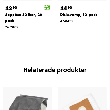
12
14
90
90
Soppåse 30 liter, 20-
Disksvamp, 10-pack
pack
47-0423
26-2023
Relaterade produkter