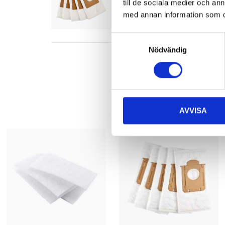
till de sociala medier och a
Finns i lager i
65
varuhus
med annan information som du 
Samtyckesval
Nödvändig
AVVISA