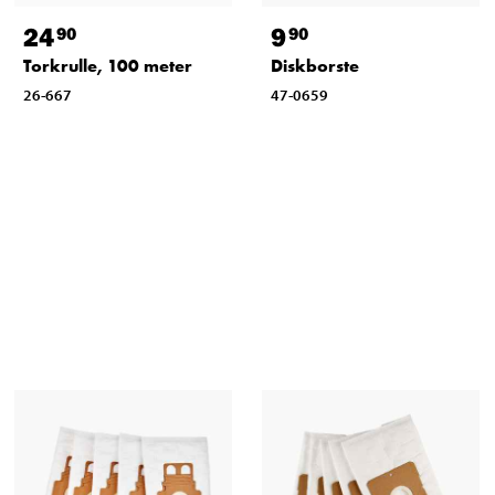
24
9
90
90
Torkrulle, 100 meter
Diskborste
26-667
47-0659