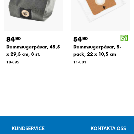
84
54
90
90
Dammsugarpåsar, 45,5
Dammsugarpåsar, 5-
x 29,5 cm, 3 st.
pack, 22 x 10,5 cm
18-695
11-001
KUNDSERVICE
KONTAKTA OSS