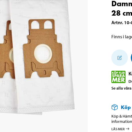
Damms
28 c
Artnr
.
10-
Finns i lage
K
D
Se alla vår
Köp
Köp & Hämta
information
LÄS MER