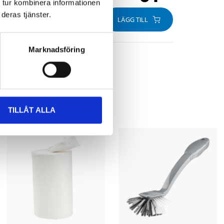
 tur kombinera informationen
deras tjänster.
LÄGG TILL
Marknadsföring
TILLÅT ALLA