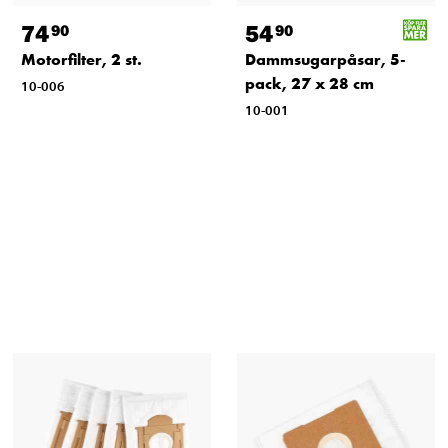
74
54
90
90
Motorfilter, 2 st.
Dammsugarpåsar, 5-
pack, 27 x 28 cm
10-006
10-001