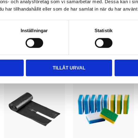
nnons- och analysföretag som vi samarbetar med. Dessa kan i sin
har tillhandahållit eller som de har samlat in när du har använt 
Inställningar
Statistik
Andra kunder köpte också
TILLÅT URVAL