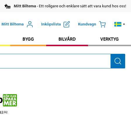
Mitt Biltema
- Ett roligare och enklare sätt att vara kund hos oss!
Mitt Biltema
Inköpslista
Kundvagn
BYGG
BILVÅRD
VERKTYG
0
43
92