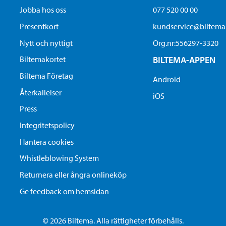
Jobba hos oss
077 520 00 00
Presentkort
kundservice@biltem
Nytt och nyttigt
Org.nr:556297-3320
Biltemakortet
BILTEMA-APPEN
Biltema Företag
Android
Återkallelser
iOS
Press
Integritetspolicy
Hantera cookies
Whistleblowing System
Returnera eller ångra onlineköp
Ge feedback om hemsidan
© 2026 Biltema. Alla rättigheter förbehålls.