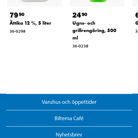
79
24
90
90
Ättika 12 %, 5 liter
Ugns- och
G
grillrengöring, 500
36-0298
3
ml
36-0238
Varuhus och öppettider
Biltema Café
Nyhetsbrev