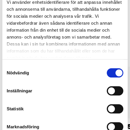
Vi använder enhetsidentifierare för att anpassa innehållet
Köp & Hämta i ditt varuhus inom 2 timmar! För mer information om
och annonserna till användarna, tillhandahålla funktioner
tjänsten och våra villkor.
för sociala medier och analysera vår trafik. Vi
LÄS MER
vidarebefordrar även sådana identifierare och annan
information från din enhet till de sociala medier och
annons- och analysföretag som vi samarbetar med.
Andra kunder köpte också
Dessa kan i sin tur kombinera informationen med annan
information som du har tillhandahållit eller som de har
samlat in när du har använt deras tjänster.
Samtyckesval
Nödvändig
Inställningar
Statistik
14
59
90
90
Marknadsföring