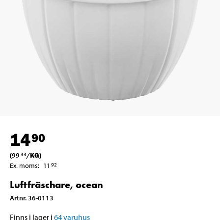
14
90
(
99
/
KG
)
33
Ex. moms
:
11
92
Luftfräschare, ocean
Artnr
.
36-0113
Finns i lager i
64
varuhus