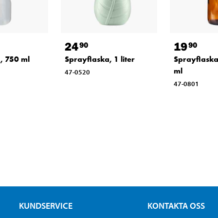
24
19
90
90
, 750 ml
Sprayflaska, 1 liter
Sprayflaska
ml
47-0520
47-0801
KUNDSERVICE
KONTAKTA OSS