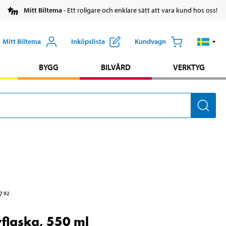
Mitt Biltema
- Ett roligare och enklare sätt att vara kund hos oss!
Mitt Biltema
Inköpslista
Kundvagn
BYGG
BILVÅRD
VERKTYG
7
92
flaska, 550 ml