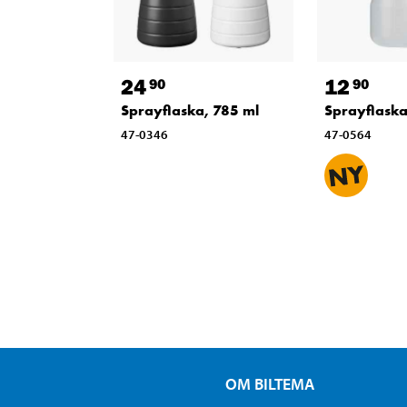
24
12
90
90
Sprayflaska, 785 ml
Sprayflaska
47-0346
47-0564
OM BILTEMA