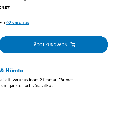
0487
r i
62
varuhus
LÄGG I KUNDVAGN
 & Hämta
 i ditt varuhus inom 2 timmar! För mer
 om tjänsten och våra villkor.