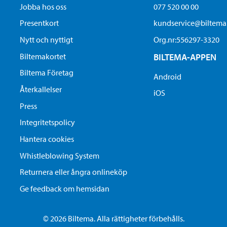
Jobba hos oss
077 520 00 00
Presentkort
kundservice@biltem
Nytt och nyttigt
Org.nr:556297-3320
Biltemakortet
BILTEMA-APPEN
Biltema Företag
Android
Återkallelser
iOS
Press
Integritetspolicy
Hantera cookies
Whistleblowing System
Returnera eller ångra onlineköp
Ge feedback om hemsidan
© 2026 Biltema. Alla rättigheter förbehålls.