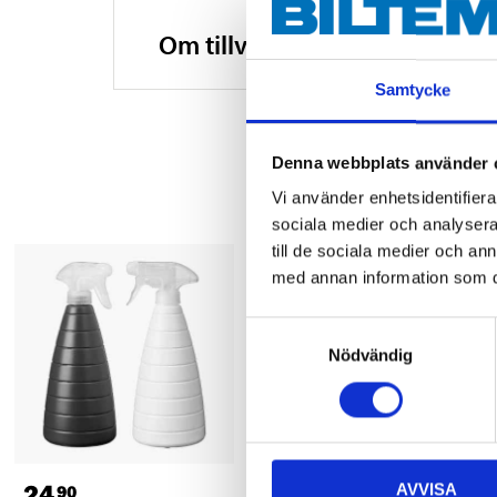
Om tillverkaren
Samtycke
Denna webbplats använder 
Vi använder enhetsidentifierar
sociala medier och analysera 
till de sociala medier och a
med annan information som du 
Samtyckesval
Nödvändig
24
14
AVVISA
90
90