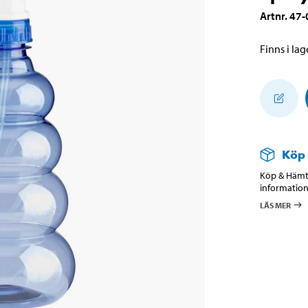
Artnr
.
47-
Finns i lage
Köp
Köp & Hämta
information
LÄS MER