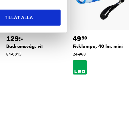
TILLÅT ALLA
129
:-
49
90
Badrumsvåg, vit
Ficklampa, 40 lm, mini
84-0015
24-968