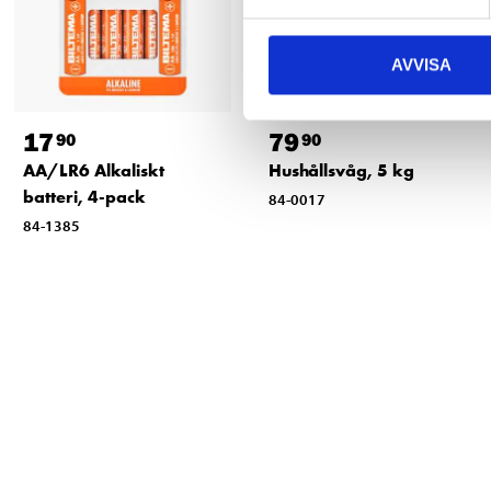
AVVISA
17
79
90
90
AA/LR6 Alkaliskt
Hushållsvåg, 5 kg
batteri, 4-pack
84-0017
84-1385