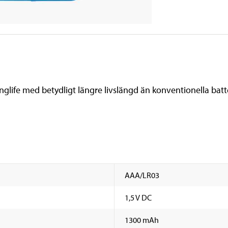
nglife med betydligt längre livslängd än konventionella batte
AAA/LR03
1,5 V DC
1300 mAh