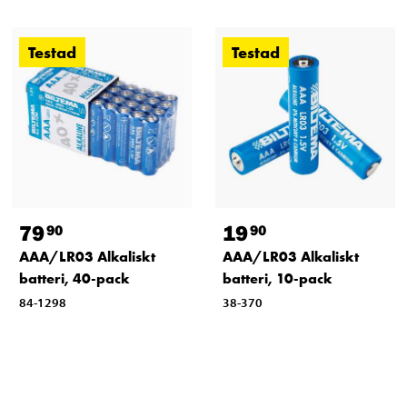
Testad
Testad
79
19
90
90
AAA/LR03 Alkaliskt
AAA/LR03 Alkaliskt
batteri, 40-pack
batteri, 10-pack
84-1298
38-370