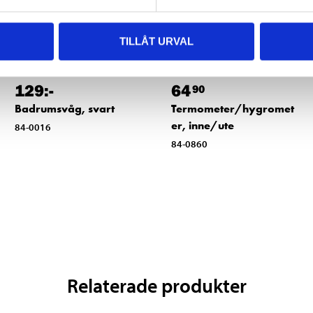
TILLÅT URVAL
129
:-
64
90
Badrumsvåg, svart
Termometer/hygromet
er, inne/ute
84-0016
84-0860
Relaterade produkter