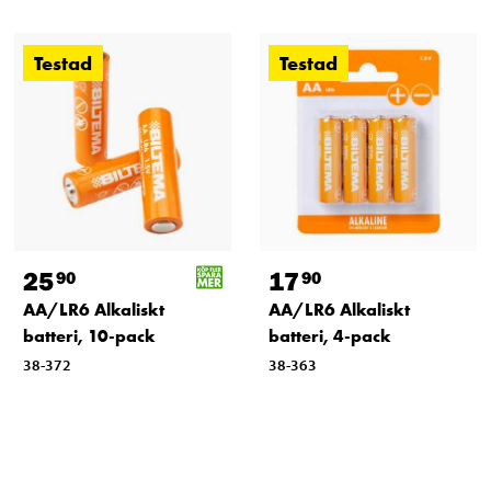
Testad
Testad
25
17
90
90
AA/LR6 Alkaliskt
AA/LR6 Alkaliskt
batteri, 10-pack
batteri, 4-pack
38-372
38-363