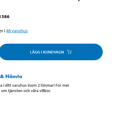
1386
r i
48
varuhus
LÄGG I KUNDVAGN
 & Hämta
 i ditt varuhus inom 2 timmar! För mer
 om tjänsten och våra villkor.