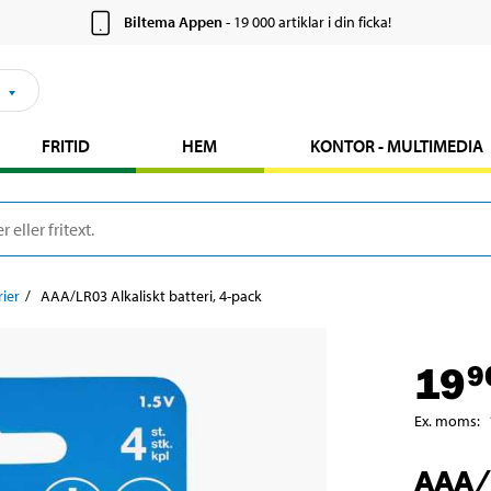
Biltema Appen
- 19 000 artiklar i din ficka!
FRITID
HEM
KONTOR - MULTIMEDIA
rier
AAA/LR03 Alkaliskt batteri, 4-pack
19
9
Ex. moms
:
AAA/L