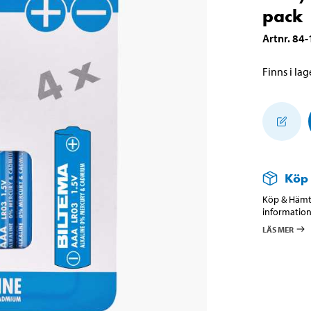
pack
Artnr
.
84-
Finns i lage
Köp
Köp & Hämta
information
LÄS MER