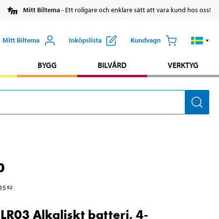
Mitt Biltema
- Ett roligare och enklare sätt att vara kund hos oss!
Mitt Biltema
Inköpslista
Kundvagn
BYGG
BILVÅRD
VERKTYG
0
15
92
R03 Alkaliskt batteri, 4-