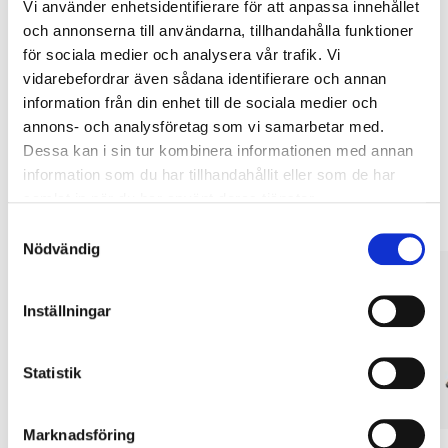
Köp & Hämta
Vi använder enhetsidentifierare för att anpassa innehållet
och annonserna till användarna, tillhandahålla funktioner
Köp & Hämta i ditt varuhus inom 2 timmar! För mer information om
för sociala medier och analysera vår trafik. Vi
tjänsten och våra villkor.
vidarebefordrar även sådana identifierare och annan
LÄS MER
information från din enhet till de sociala medier och
annons- och analysföretag som vi samarbetar med.
Dessa kan i sin tur kombinera informationen med annan
Andra kunder köpte också
information som du har tillhandahållit eller som de har
samlat in när du har använt deras tjänster.
Samtyckesval
Nödvändig
Inställningar
Statistik
Marknadsföring