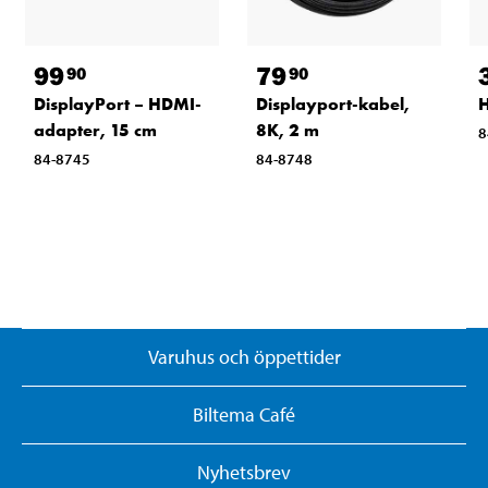
99
79
90
90
DisplayPort – HDMI-
Displayport-kabel,
H
adapter, 15 cm
8K, 2 m
8
84-8745
84-8748
Varuhus och öppettider
Biltema Café
Nyhetsbrev