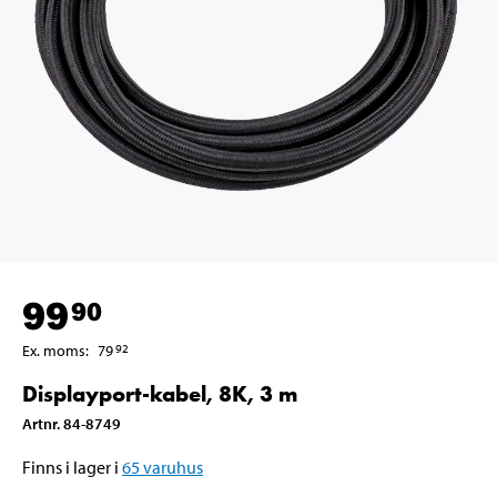
99
90
Ex. moms
:
79
92
Displayport-kabel, 8K, 3 m
Artnr
.
84-8749
Finns i lager i
65
varuhus