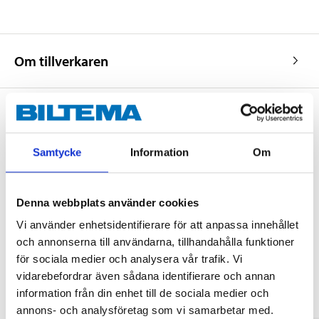
Om tillverkaren
Köp & Hämta
Samtycke
Information
Om
Köp & Hämta i ditt varuhus inom 2 timmar! För mer information om
tjänsten och våra villkor.
LÄS MER
Denna webbplats använder cookies
Vi använder enhetsidentifierare för att anpassa innehållet
och annonserna till användarna, tillhandahålla funktioner
Andra kunder köpte också
för sociala medier och analysera vår trafik. Vi
vidarebefordrar även sådana identifierare och annan
information från din enhet till de sociala medier och
annons- och analysföretag som vi samarbetar med.