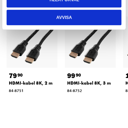
AVVISA
79
99
90
90
HDMI-kabel 8K, 2 m
HDMI-kabel 8K, 3 m
H
84-8751
84-8752
8