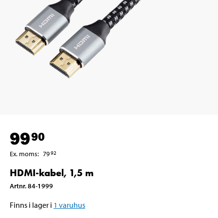
99
90
Ex. moms
:
79
92
HDMI-kabel, 1,5 m
Artnr
.
84-1999
Finns i lager i
1
varuhus