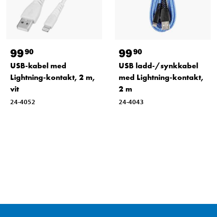
99
99
90
90
USB-kabel med
USB ladd-/synkkabel
Lightning-kontakt, 2 m,
med Lightning-kontakt,
vit
2 m
24-4052
24-4043