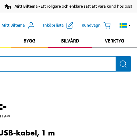
Mitt Biltema
- Ett roligare och enklare sätt att vara kund hos oss!
Mitt Biltema
Inköpslista
Kundvagn
BYGG
BILVÅRD
VERKTYG
:-
119
20
 USB-kabel, 1 m