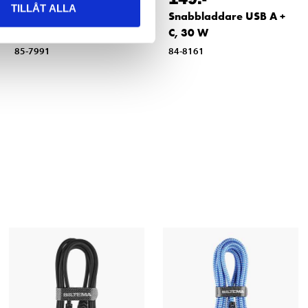
TILLÅT ALLA
Billaddare, 1 x USB,
Snabbladdare USB A +
12/24 V
C, 30 W
85-7991
84-8161