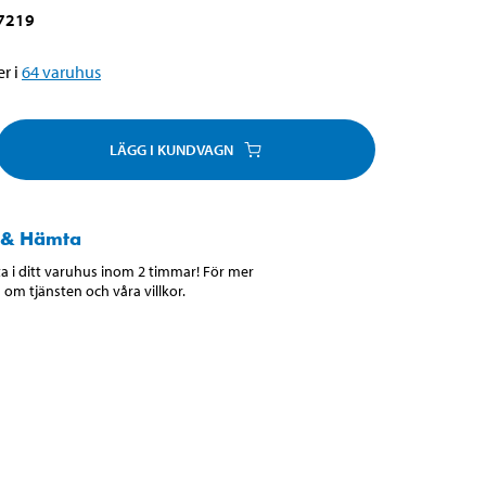
7219
r i
64
varuhus
LÄGG I KUNDVAGN
 & Hämta
 i ditt varuhus inom 2 timmar! För mer
 om tjänsten och våra villkor.