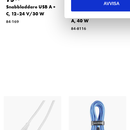
AVVISA
Snabbladdare USB A +
USB-laddare 12/24 V,
C, 12–24 V/30 W
1 st. USB C och 2 st. USB
A, 40 W
84-169
84-8116