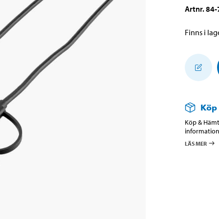
Artnr
.
84-
Finns i lage
Köp
Köp & Hämta
information
LÄS MER