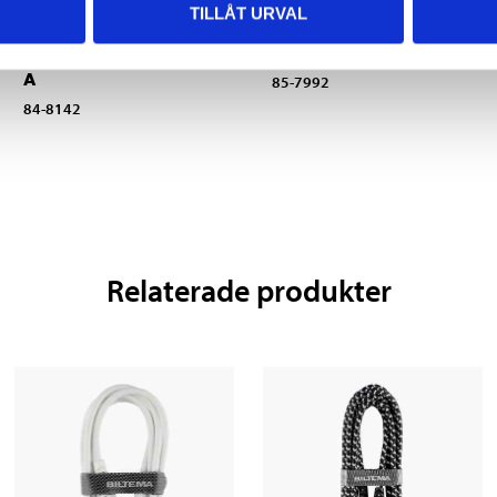
TILLÅT URVAL
USB-laddare med 3
Billaddare med 2 USB-
utgångar, Typ A & C, 3
uttag, 12/24 V
A
85-7992
84-8142
Relaterade produkter