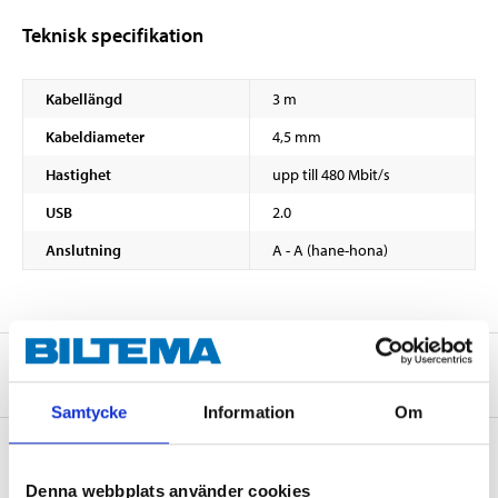
Teknisk specifikation
Kabellängd
3 m
Kabeldiameter
4,5 mm
Hastighet
upp till 480 Mbit/s
USB
2.0
Anslutning
A - A (hane-hona)
Om tillverkaren
Samtycke
Information
Om
Denna webbplats använder cookies