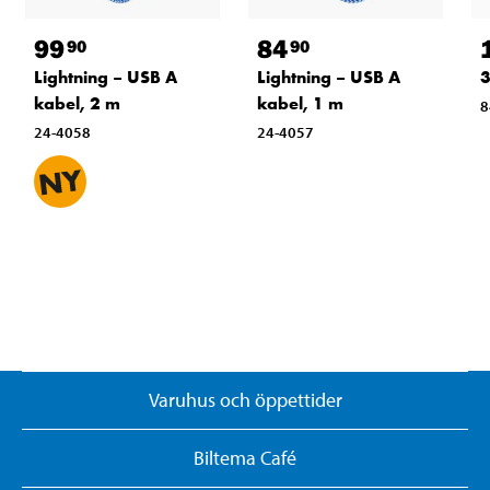
99
84
90
90
Lightning – USB A
Lightning – USB A
3
kabel, 2 m
kabel, 1 m
8
24-4058
24-4057
Varuhus och öppettider
Biltema Café