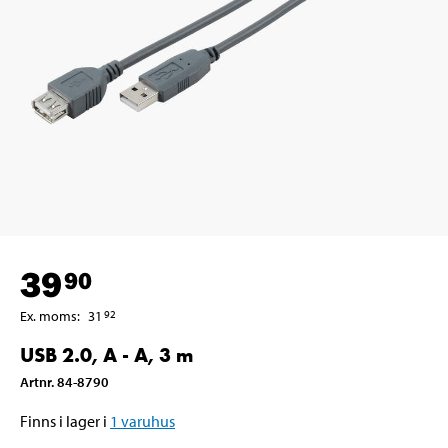
39
90
Ex. moms
:
31
92
USB 2.0, A - A, 3 m
Artnr
.
84-8790
Finns i lager i
1
varuhus