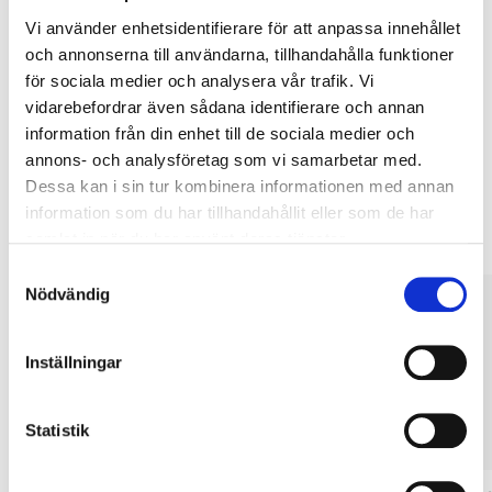
Köp & Hämta
Vi använder enhetsidentifierare för att anpassa innehållet
Köp & Hämta i ditt varuhus inom 2 timmar! För mer information om
och annonserna till användarna, tillhandahålla funktioner
tjänsten och våra villkor.
för sociala medier och analysera vår trafik. Vi
LÄS MER
vidarebefordrar även sådana identifierare och annan
information från din enhet till de sociala medier och
annons- och analysföretag som vi samarbetar med.
Andra kunder köpte också
Dessa kan i sin tur kombinera informationen med annan
information som du har tillhandahållit eller som de har
samlat in när du har använt deras tjänster.
Samtyckesval
Nödvändig
Inställningar
Statistik