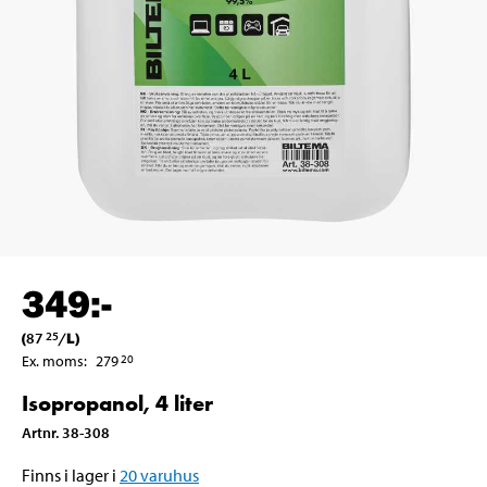
349
:-
(
87
/
L
)
25
Ex. moms
:
279
20
Isopropanol, 4 liter
Artnr
.
38-308
Finns i lager i
20
varuhus