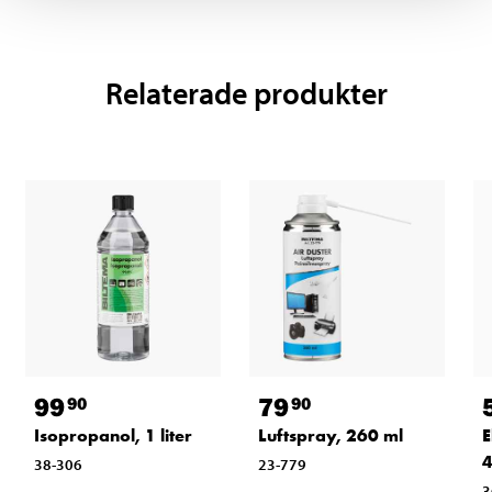
Relaterade produkter
99
79
90
90
Isopropanol, 1 liter
Luftspray, 260 ml
E
4
38-306
23-779
3