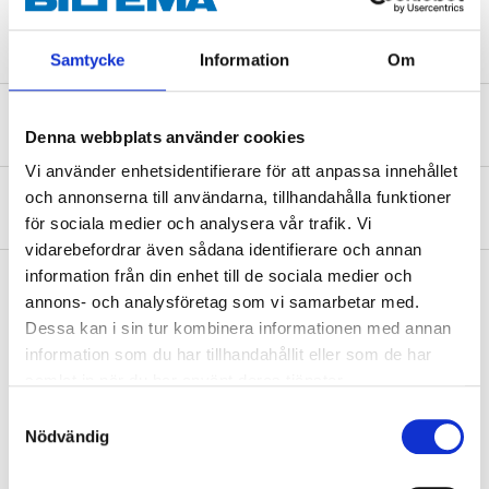
VOC
779,33 g/l
Samtycke
Information
Om
Säkerhetsinformation och övriga dokument
Denna webbplats använder cookies
Vi använder enhetsidentifierare för att anpassa innehållet
och annonserna till användarna, tillhandahålla funktioner
Om tillverkaren
för sociala medier och analysera vår trafik. Vi
vidarebefordrar även sådana identifierare och annan
information från din enhet till de sociala medier och
annons- och analysföretag som vi samarbetar med.
Dessa kan i sin tur kombinera informationen med annan
Köp & Hämta
information som du har tillhandahållit eller som de har
Köp & Hämta i ditt varuhus inom 2 timmar! För mer information om
samlat in när du har använt deras tjänster.
tjänsten och våra villkor.
Samtyckesval
LÄS MER
Nödvändig